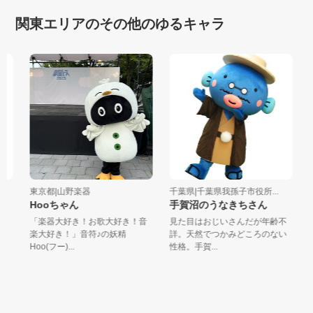
関東エリアのその他のゆるキャラ
東京都|山野楽器
千葉県|千葉県我孫子市役所...
栃
Hooちゃん
手賀沼のうなきちさん
ハ
「楽器大好き！お歌大好き！音
見た目はおじいさんだが年齢不
出
楽大好き！」音符♪の妖精
詳。天然でつかみどころのない
で
Hoo(フー)...
性格。手賀...
ス