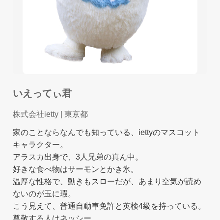
いえってぃ君
株式会社ietty
| 東京都
家のことならなんでも知っている、iettyのマスコット
キャラクター。
アラスカ出身で、3人兄弟の真ん中。
好きな食べ物はサーモンとかき氷。
温厚な性格で、動きもスローだが、あまり空気が読め
ないのが玉に瑕。
こう見えて、普通自動車免許と英検4級を持っている。
尊敬する人はネッシー。