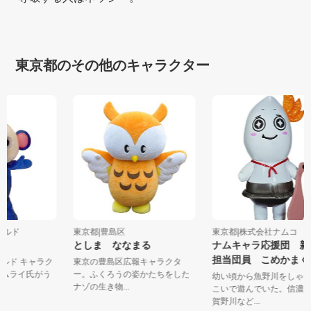
東京都のその他のキャラクター
ワールド
東京都|豊島区
東京都|株式会社ナムコ
としま ななまる
ナムキャラ応援団 
担当団員 こめかま
ールド キャラク
東京の豊島区広報キャラクタ
ーのムライ氏がう
ー。ふくろうの姿かたちをした
幼い頃から魚野川をし
ナゾの生き物...
こいで遊んでいた。信
賀野川など...