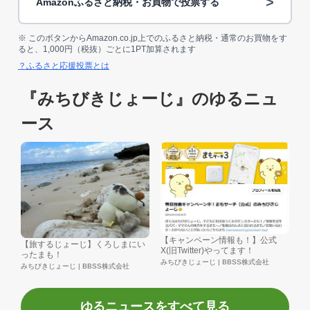
>
Amazonふるさと納税・お買物で投票する
※ このボタンからAmazon.co.jp上でのふるさと納税・通常のお買物をす
ると、1,000円（税抜）ごとに1PT加算されます
？ふるさと応援投票とは
『みちびきじょーじ』のゆるニュ
ース
【キャンペーン情報も！】公式
【旅するじょーじ】くろしまにい
X(旧Twitter)やってます！
ったまも！
みちびきじょーじ | BBSS株式会社
みちびきじょーじ | BBSS株式会社
ゆるニュースをすべて見る