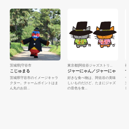
茨城県|守谷市
東京都|阿佐谷ジャズストリ...
神奈川
こじゅまる
ジャーにゃん／ジャーにゃ
つづ
茨城県守谷市のイメージキャラ
好きな食べ物は、阿佐谷の美味
つづ
クター。チャームポイントはま
しいものだけど、たまにジャズ
立２
ん丸のお目...
の音色を食...
した。