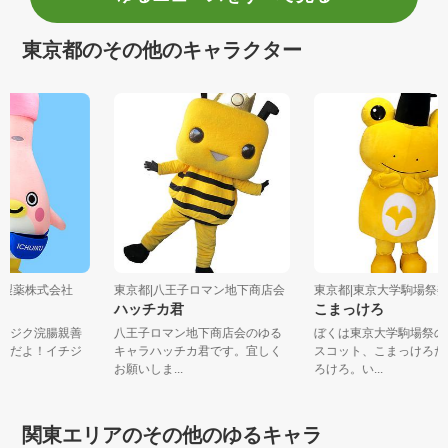
東京都のその他のキャラクター
ジク製薬株式会社
東京都|八王子ロマン地下商店会
東京都|東京大学駒場
ん
ハッチカ君
こまっけろ
！イチジク浣腸親善
八王子ロマン地下商店会のゆる
ぼくは東京大学駒場
ちゃんだよ！イチジ
キャラハッチカ君です。宜しく
スコット、こまっけ
お願いしま...
ろけろ。い...
関東エリアのその他のゆるキャラ