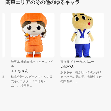
関東エリアのその他のゆるキャラ
埼玉県|株式会社ハッピースマイ
東京都|イトーカンパニー
東
ル
カピやん
エミちゃん
っ
演歌歌手、徳永ゆうきの分身！
坊
保
株式会社ハッピースマイルの公
カピバラの男の子。大阪生まれ
和
式キャラクター「エミちゃ
の関西弁。...
き
ん」。 埼玉県...