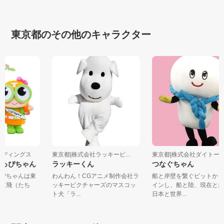
東京都のその他のキャラクター
ールディングス
東京都|株式会社ラッキーピ...
東京都|株式会社ダイトーコ
たっぴちゃん
ラッキーくん
つなぐちゃん
っぴちゃんは東
わんわん！CGアニメ制作会社ラ
船と岸壁を繋ぐビットか
る立飛（たち
ッキーピクチャーズのマスコッ
インし、船と陸、現在と
ト犬「ラ...
日本と世界...