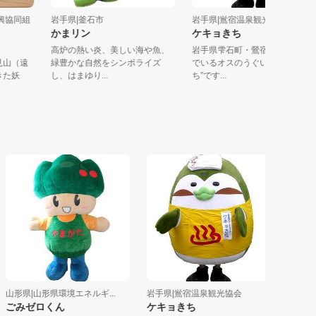
ん振興協同組
岩手県|釜石市
岩手県|鴬宿温泉観光協会
かまリン
ケキョきち
高炉の熱い炎、美しい海や魚、
岩手県雫石町・鶯宿温泉に
に物見山（遠
緑豊かな自然をシンボライズ
でいるオスのうぐいす”ケキ
りてきた妖
し、はまゆり...
ち”です...
形県|山形県環境エネルギ...
岩手県|鴬宿温泉観光協会
岩手県|岩手
みゼロくん
ケキョきち
さけの子