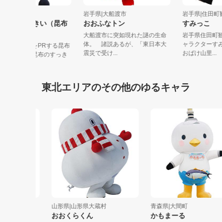
岩手県|普代村
岩手県|大船渡市
岩手県|住
えんぞー・すっきい（昆布
おおふなトン
すみっこ
ブラザーズ）
大船渡市に突如現れた謎の生命
岩手県住
体。 諸説あるが、「東日本大
ャラクタ
普代村特産の昆布をPRする昆布
震災で受け...
おばけ山里.
ブラザーズ。すき昆布のすっき
と塩蔵...
東北エリアのその他のゆるキャラ
ク
山形県|山形県大蔵村
青森県|大間町
おおくらくん
かもまーる