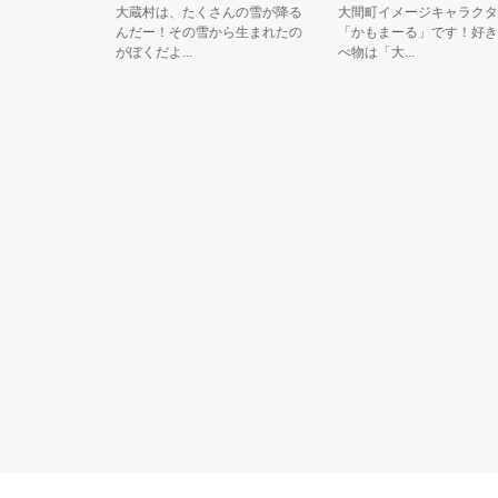
ている非公
大蔵村は、たくさんの雪が降る
大間町イメージキャラクター
その正体
んだー！その雪から生まれたの
「かもまーる」です！好きな
がぼくだよ...
べ物は「大...