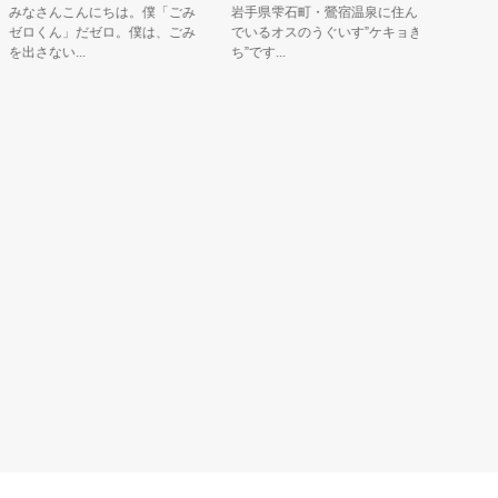
なさんこんにちは。僕「ごみ
岩手県雫石町・鶯宿温泉に住ん
椿の花の髪
ロくん」だゼロ。僕は、ごみ
でいるオスのうぐいす”ケキョき
びれ）がチ
出さない...
ち”です...
陸気仙の自..