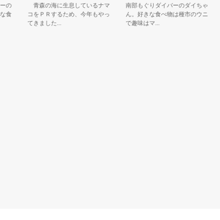
の
青森の海に生息しているナマ
南部もぐりダイバーのダイちゃ
み
食
コをＰＲするため、今年もやっ
ん。好きな食べ物は種市のウニ
ゼ
てきました...
で趣味はマ...
を