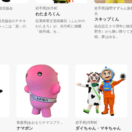
田町観光協会
岩手県|矢巾町
岩手県|遠野すずら
わたまろくん
合
スキップくん
田町観光協会のＰＲキ
征夷将軍文室綿麻呂（ふんやの
ーすみっこは「炭」の
わたまろ）が、矢巾町に城柵
組合設立３０周年
..
「徳丹城」を...
野市）から舞い降
精。夢はゆる...
青森県|あおもりナマコブラ...
岩手県|洋野町
山
ナマポン
ダイちゃん・マキちゃん
ご