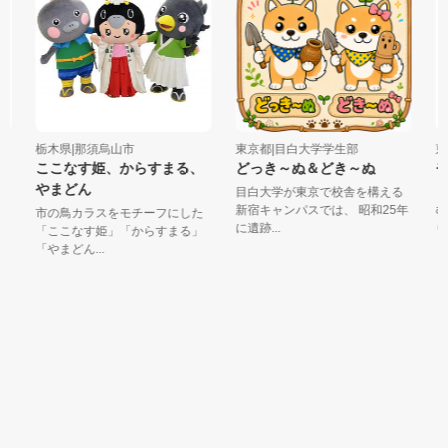
栃木県|那須烏山市
東京都|目白大学学生部
東京
ここなす姫、からすまる、
どっき～ぬ＆どき～ぬ
モ
やまどん
目白大学が東京で校舎を構える
「
新宿キャンパスでは、 昭和25年
む
市の鳥カラスをモチーフにした
に遺跡...
りす
「ここなす姫」「からすまる」
「やまどん...