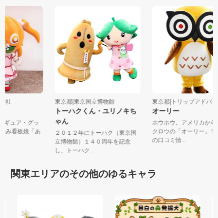
株式会社
東京都|東京国立博物館
東京都|トリップアドバイ
ん
トーハクくん・ユリノキち
オーリー
ゃん
フィギュア・グッ
ホウホウ。アメリカか
あみあみ看板娘「あ
クロウの「オーリー」
２０１２年にトーハク（東京国
の口コミ情...
立博物館）１４０周年を記念
し、トーハク...
関東エリアのその他のゆるキャラ