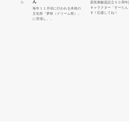
ん
周年記念の
星医療酸器設立５０周年記念
たん」で
キャラクター「すーたん」で
毎年１１月頃に行われる本校の
す！応援してね！
文化祭「夢祭（ドリーム祭）」
に登場し、...