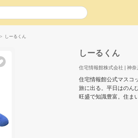
しーるくん
しーるくん
住宅情報館株式会社
| 神
住宅情報館公式マスコ
旅に出る。平日はのん
旺盛で知識豊富。住まい