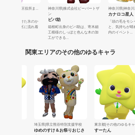
奈川県|川崎市中原区役所ま...
神奈川県|株式会社ビーバートザ
神奈川県|
ジーちゃん
ン
カナロコ
ビバ助
球温暖化により溶けた氷のか
「頭の毛を
まりに乗って中原区に流れ着
箱根町出身のビバ助は、寄木細
と、気持ち
ホッキ...
工模様のしっぽと色んな木の加
内のイベント.
工ができる...
関東エリアのその他のゆるキャラ
埼玉県|県立熊谷特別支援学校
東京都|その他のゆるキャラ
ゆめのすけ＆お祭りおじさ
すーたん