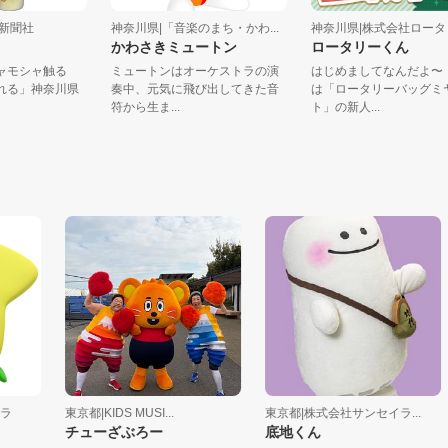
神奈川新聞社
神奈川県|「音楽のまち・かわ...
神奈川県|株式会社ロー
星人
かわさきミュートン
ロータリーくん
モシャモシャ触る
ミュートンはオーケストラの演
はじめましてなんだ
が晴れる」神奈川県
奏中、元気に飛び出してきた音
は「ロータリーバッ
..
符から生ま...
ト」の新人...
東京都|KIDS MUSI...
東京都|株式会社サンセイラ...
チューざぶろー
底地くん