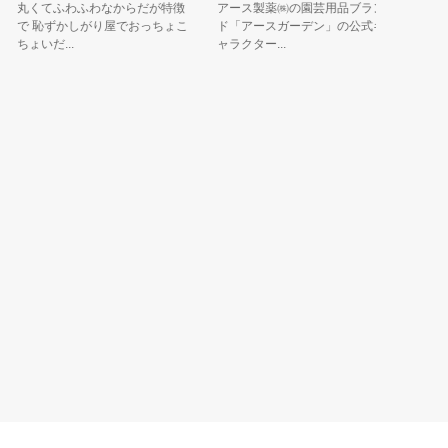
サル見
丸くてふわふわなからだが特徴
アース製薬㈱の園芸用品ブラン
で 恥ずかしがり屋でおっちょこ
ド「アースガーデン」の公式キ
はっろー
ちょいだ...
ャラクター...
頼される
して日々勉.