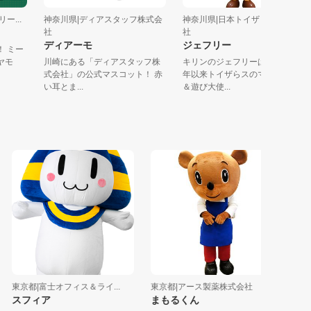
タリー...
神奈川県|ディアスタッフ株式会
神奈川県|日本トイザらス株式
社
社
ディアーモ
ジェフリー
よ〜！ ミー
グミヤモ
川崎にある「ディアスタッフ株
キリンのジェフリーは１９６
式会社」の公式マスコット！ 赤
年以来トイザらスのマスコッ
い耳とま...
＆遊び大使...
東京都|富士オフィス＆ライ...
東京都|アース製薬株式会社
千葉県|イ
スフィア
まもるくん
イオン