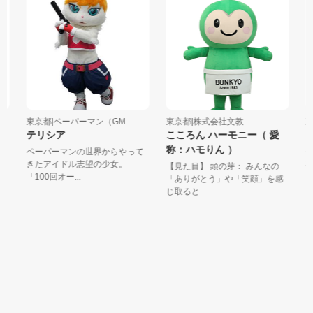
東京都|ペーパーマン（GM...
東京都|株式会社文教
東
テリシア
こころん ハーモニー（ 愛
ロ
称：ハモりん ）
ペーパーマンの世界からやって
今
きたアイドル志望の少女。
客
【見た目】 頭の芽： みんなの
「100回オー...
ラン
「ありがとう」や「笑顔」を感
じ取ると...