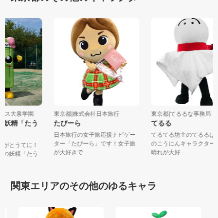
ンテニス大泉学園
東京都|株式会社日本旅行
東京都|てるるな事務局
トの妖精「たう
たびーら
てるる
日本旅行の女子旅応援ナビゲー
てるてる坊主のてるる
ター「たびーら」です！女子旅
のこうにんキャラクタ
ありがとうてに！
が大好きで...
晴れが大好...
ートの妖精「たう
関東エリアのその他のゆるキャラ