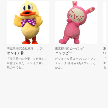
埼玉県|株式会社東洋 エブ...
東京都|(株)ビーイング
東京
ケンイチ君
ニャッピー
Sw
「埼玉県一の企業」を目指して
ビジュアル系ロックバンド アン
「ス
名付けられた「ケンイチ君」。
ティック-珈琲店-(あんてぃっく
主役
鳥の中でも...
かふ...
るfree