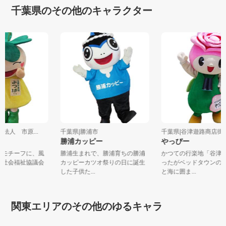
千葉県のその他のキャラクター
祉法人 市原...
千葉県|勝浦市
千葉県|谷津遊路商店
ん
勝浦カッピー
やっぴー
葉をモチーフに、風
勝浦生まれで、勝浦育ちの勝浦
かつての行楽地「谷
原市社会福祉協議会
カッピーカツオ祭りの日に誕生
ったがベッドタウン
した子供た...
と海に囲ま...
関東エリアのその他のゆるキャラ