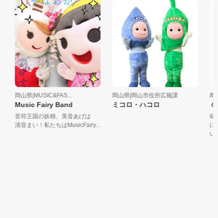
岡山県|MUSIC&FAS...
岡山県|岡山市役所広報課
鳥取
Music Fairy Band
ミコロ・ハコロ
く
音符王国の妖精、美音あげは
幼稚
清音まい！私たちはMusicFairy...
には
います