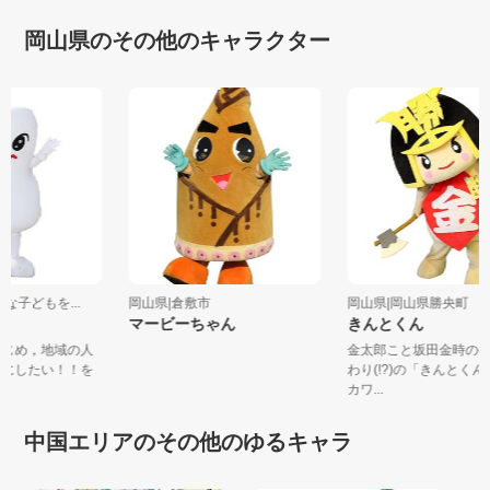
岡山県のその他のキャラクター
かな子どもを...
岡山県|倉敷市
岡山県|岡山県勝央町
マービーちゃん
きんとくん
はじめ，地域の人
金太郎こと坂田金時の
夫にしたい！！を
わり(!?)の「きんと
カワ...
中国エリアのその他のゆるキャラ