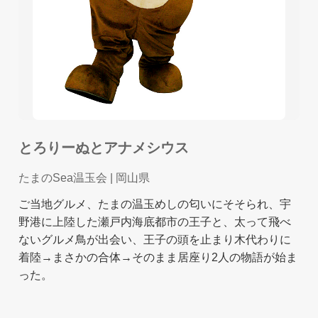
とろりーぬとアナメシウス
たまのSea温玉会
| 岡山県
ご当地グルメ、たまの温玉めしの匂いにそそられ、宇
野港に上陸した瀬戸内海底都市の王子と、太って飛べ
ないグルメ鳥が出会い、王子の頭を止まり木代わりに
着陸→まさかの合体→そのまま居座り2人の物語が始ま
った。