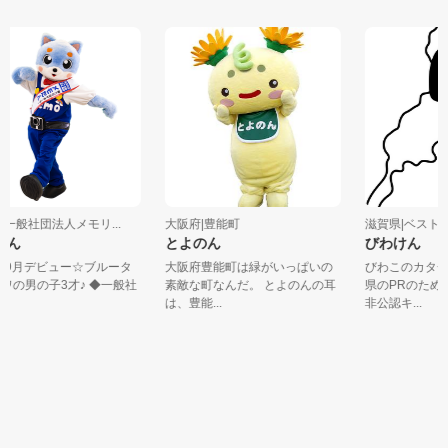
一般社団法人メモリ...
大阪府|豊能町
滋賀県|ベストア
ん
とよのん
びわけん
年9月デビュー☆ブルータ
大阪府豊能町は緑がいっぱいの
びわこのカタチ
の男の子3才♪ ◆一般社
素敵な町なんだ。 とよのんの耳
県のPRのために
は、豊能...
非公認キ...