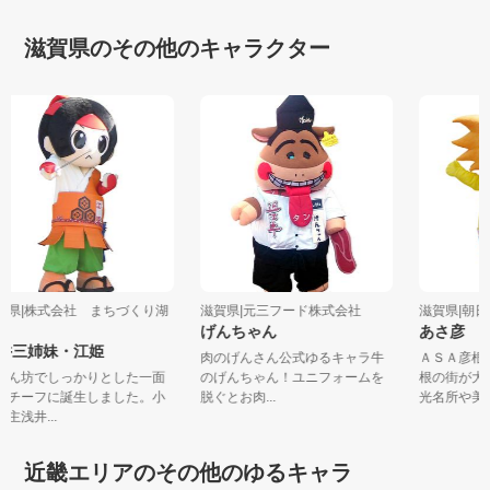
滋賀県のその他のキャラクター
滋賀県|株式会社 まちづくり湖
滋賀県|元三フード株式会社
滋賀県|
北
げんちゃん
あさ彦
浅井三姉妹・江姫
肉のげんさん公式ゆるキャラ牛
ＡＳＡ彦
甘えん坊でしっかりとした一面
のげんちゃん！ユニフォームを
根の街が
をモチーフに誕生しました。小
脱ぐとお肉...
光名所や美.
谷城主浅井...
近畿エリアのその他のゆるキャラ