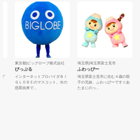
東京都|ビッグローブ株式会社
埼玉県|埼玉県富士見市
びっぷる
ふわっぴー
ず
インターネットプロバイダＢＩ
埼玉県富士見市に住む４歳の双
で
ＧＬＯＢＥのマスコット。水の
子の兄妹、ふわっぴーです☆あ
惑星由来で...
たまにのっ...
飲