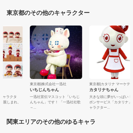
東京都のその他のキャラクター
糸
東京都|株式会社一迅社
東京都|カタリナ マーケテ.
いちじんちゃん
カタリナちゃん
式キャラクタ
一迅社宣伝マスコット「いちじ
大きな頭に夢がいっぱい
前から親しまれ、
んちゃん」です！ 「一迅社社歌
ポンサービス「カタリナ
～...
ャラクター...
関東エリアのその他のゆるキャラ