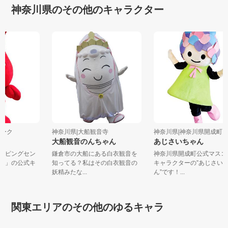
神奈川県のその他のキャラクター
ウォーク
神奈川県|大船観音寺
神奈川県|神奈川県開成町
大船観音のんちゃん
あじさいちゃん
ョッピングセン
鎌倉市の大船にある白衣観音を
神奈川県開成町公式マス
ーク」の公式キ
知ってる？私はその白衣観音の
キャラクターの”あじさ
妖精みたな...
ん”です！...
関東エリアのその他のゆるキャラ