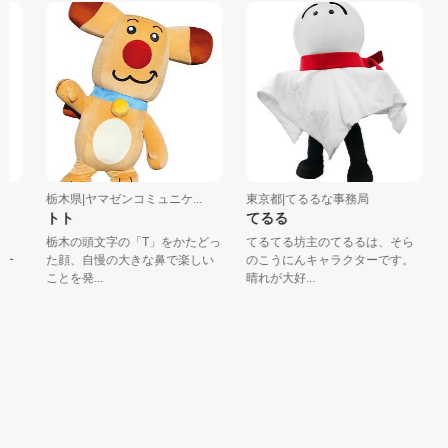
栃木県|ヤマゼンコミュニケ...
東京都|てるるな事務局
神
トト
てるる
栃木の頭文字の「T」をかたどっ
てるてる坊主のてるるは、そら
ー
た顔、自慢の大きな鼻で楽しい
のこうにんキャラクターです。
ことを発...
晴れが大好...
は