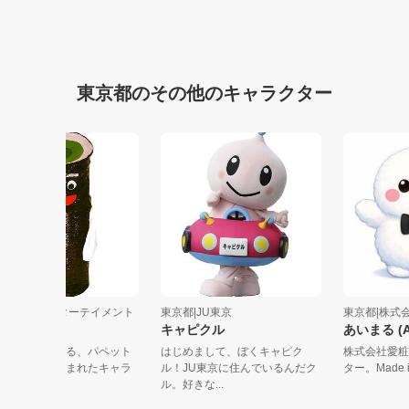
東京都のその他のキャラクター
東京都|笑子エンターテイメント
東京都|JU東京
東京都|
すしすっきー
キャピクル
あいまる
日本文化を紹介する、パペット
はじめまして、ぼくキャピク
株式会
落語のお話から生まれたキャラ
ル！JU東京に住んでいるんだク
ター。Ma
クター。寿...
ル。好きな...