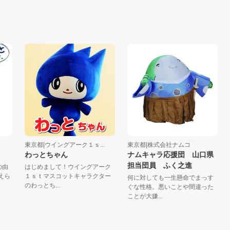
東京都|ウイングアーク１ｓ...
東京都|株式会社ナムコ
茨城
わっとちゃん
ナムキャラ応援団 山口県
い
担当団員 ふく之進
はじめまして！ウイングアーク
茨城
１ｓｔマスコットキャラクター
ラク
何に対しても一生懸命でまっす
のわっとち...
間に生
ぐな性格。悪いことや間違った
ことが大嫌...