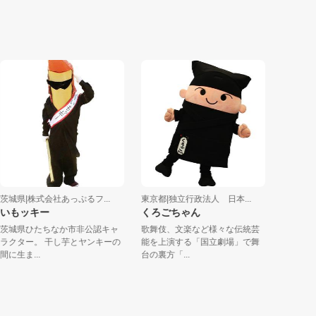
県|株式会社あっぷるフ...
東京都|独立行政法人 日本...
東京都|グリ
もッキー
くろごちゃん
あうもん
県ひたちなか市非公認キャ
歌舞伎、文楽など様々な伝統芸
ぼくはあうも
ター。 干し芋とヤンキーの
能を上演する「国立劇場」で舞
いよ！ AIの
ま...
台の裏方「...
ガみた...