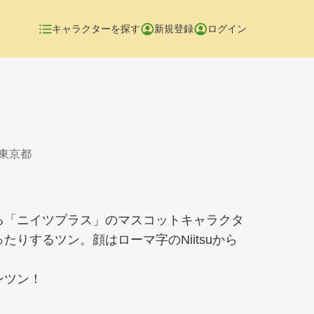
キャラクターを探す
新規登録
ログイン
 東京都
る「ニイツプラス」のマスコットキャラクタ
たりするツン。顔はローマ字のNiitsuから
ンツン！