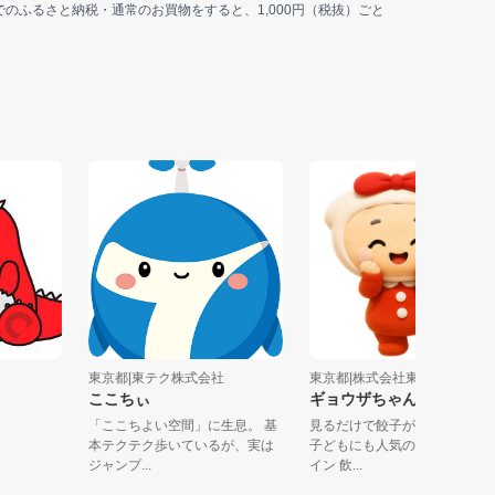
jp上でのふるさと納税・通常のお買物をすると、1,000円（税抜）ごと
...
東京都|東テク株式会社
東京都|株式会社東京スポー.
ここちぃ
ギョウザちゃん
「ここちよい空間」に生息。 基
見るだけで餃子が食べた
本テクテク歩いているが、実は
子どもにも人気のかわい
ジャンプ...
イン 飲...