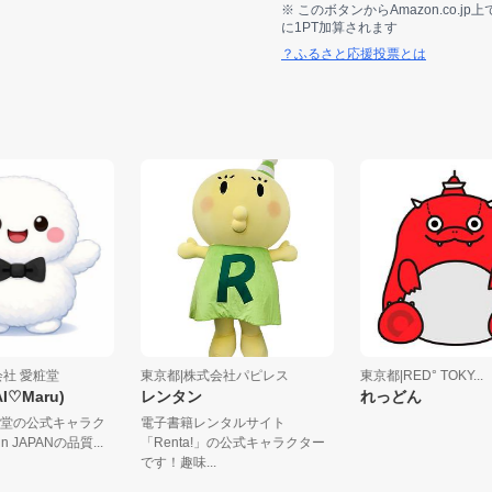
※ このボタンからAmazon.co.
に1PT加算されます
？ふるさと応援投票とは
株式会社 愛粧堂
東京都|株式会社パピレス
東京都|RED° TOKY
 (AI♡Maru)
レンタン
れっどん
社愛粧堂の公式キャラク
電子書籍レンタルサイト
de in JAPANの品質...
「Renta!」の公式キャラクター
です！趣味...