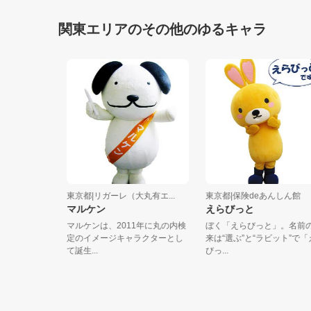
関東エリアのその他のゆるキャラ
...
東京都|リガーレ（大丸有エ...
東京都|保険deあんしん館
マルケン
えらびっと
の公式マ
マルケンは、2011年に丸の内検
ぼく「えらびっと」。名前の由
ぷく～お
定のイメージキャラクターとし
来は“選ぶ”と“ラビット”で「えら
て誕生...
びっ...