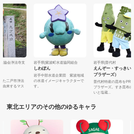
市観光協会浄法寺支
岩手県|紫波町水道協同組合
岩手県|普代村
しわぽん
えんぞー・すっき
こ
ブラザーズ）
岩手中部水道企業団 紫波地域
生した二戸市浄法
の水道イメージキャラクターで
普代村特産の昆布をP
説に由来するマス
す。
ブラザーズ。すき昆布
いと塩蔵...
東北エリアのその他のゆるキャラ