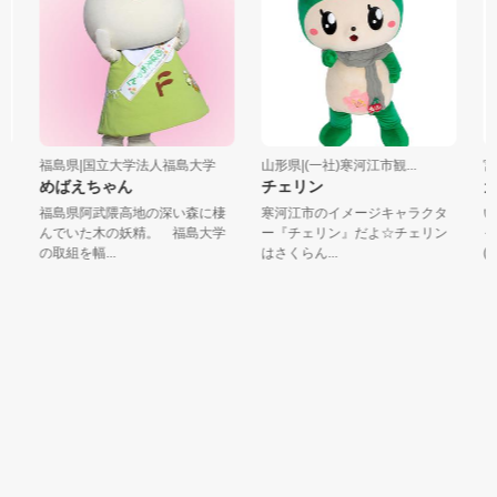
福島県|国立大学法人福島大学
山形県|(一社)寒河江市観...
宮城
めばえちゃん
チェリン
ガ
福島県阿武隈高地の深い森に棲
寒河江市のイメージキャラクタ
い
んでいた木の妖精。 福島大学
ー『チェリン』だよ☆チェリン
ャ
の取組を幅...
はさくらん...
(・Д