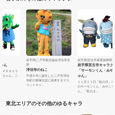
岩手県|二戸市観光協会浄法寺支
岩手県|宮古市産業振興
ちゃん
部
岩手県宮古市キャラ
浄法寺のねこ
「サーモンくん・み
」のＰＲキャラ
ゃん」
・泉ちゃん。二
平成６年に誕生した二戸市浄法
寺町の猫塚伝説に由来するマス
１１月１１日「鮭の日」
コットキャ...
のサーモンくん・みやこ
ん。『鮭のま...
東北エリアのその他のゆるキャラ