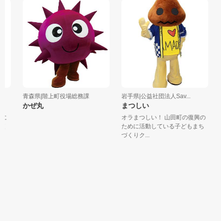
青森県|階上町役場総務課
岩手県|公益社団法人Sav...
岩
かぜ丸
まつしい
に
オラまつしい！ 山田町の復興の
く
ために活動している子どもまち
づくりク...
「