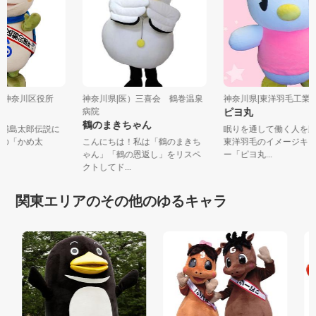
浜市神奈川区役所
神奈川県|医）三喜会 鶴巻温泉
神奈川県|東洋羽毛工
病院
ピヨ丸
鶴のまきちゃん
る浦島太郎伝説に
眠りを通して働く人を
めの「かめ太
こんにちは！私は「鶴のまきち
東洋羽毛のイメージキ
...
ゃん」「鶴の恩返し」をリスペ
ー「ピヨ丸...
クトしてド...
関東エリアのその他のゆるキャラ