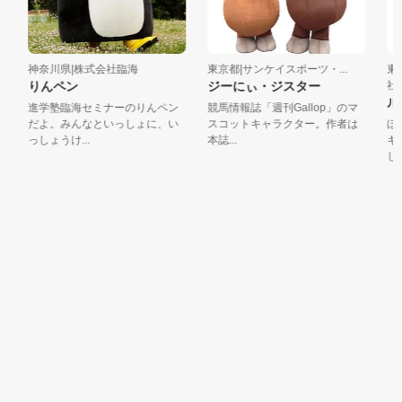
神奈川県|株式会社臨海
東京都|サンケイスポーツ・...
東京
りんペン
ジーにぃ・ジスター
社
ル
進学塾臨海セミナーのりんペン
競馬情報誌「週刊Gallop」のマ
だよ。みんなといっしょに、い
スコットキャラクター。作者は
ぼく
っしょうけ...
本誌...
キア
して広