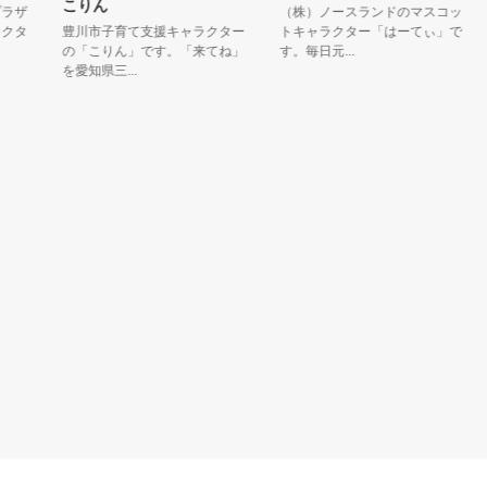
こりん
ザ
（株）ノースランドのマスコッ
諏
タ
豊川市子育て支援キャラクター
トキャラクター「はーてぃ」で
は
の「こりん」です。「来てね」
す。毎日元...
の
を愛知県三...