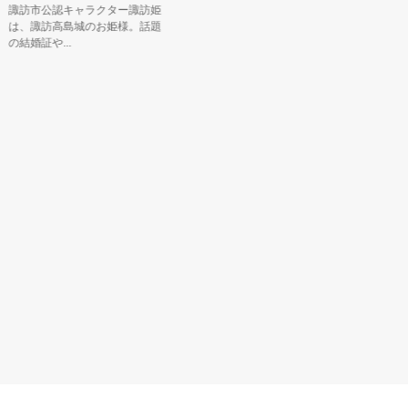
訪市公認キャラクター諏訪姫
山梨県身延
、諏訪高島城のお姫様。話題
課長の「み
結婚証や...
「みのぶま..