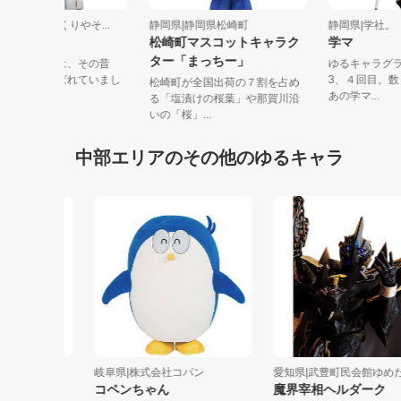
岡県|「御殿場みくりやそ...
静岡県|静岡県松崎町
静岡県|学
ミクリン
松崎町マスコットキャラク
学マ
ター「まっちー」
静岡県の御殿場市は、その昔
ゆるキャ
「みくりや」と呼ばれていまし
3、４回目
松崎町が全国出荷の７割を占め
。そのみく...
あの学マ...
る「塩漬けの桜葉」や那賀川沿
いの「桜」...
中部エリアのその他のゆるキャラ
）
岐阜県|株式会社コパン
愛知県|武豊町民会館ゆめた...
コペンちゃん
魔界宰相ヘルダーク