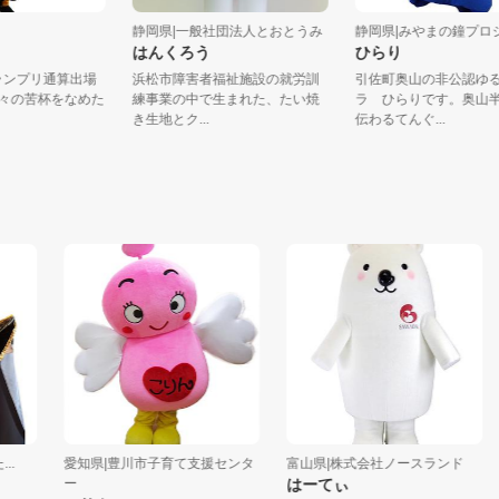
社。
静岡県|一般社団法人とおとうみ
静岡県|みやまの鐘
はんくろう
ひらり
ラグランプリ通算出場
浜松市障害者福祉施設の就労訓
引佐町奥山の非公
。数々の苦杯をなめた
練事業の中で生まれた、たい焼
ラ ひらりです。
き生地とク...
伝わるてんぐ...
愛知県|豊川市子育て支援センタ
富山県|株式会社ノースランド
長
ー
はーてぃ