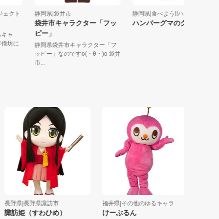
プロジェクト
静岡県|袋井市
静岡県|食べよう!!ハンバ...
袋井市キャラクター「フッ
ハンバーグマのグーグー
ピー」
認ゆるキャ
奥山半僧坊に
静岡県袋井市キャラクター「フ
ッピー」なのですo(・θ・)o 袋井
市...
野県|長野県諏訪市
福井県|その他のゆるキャラ
山梨県|身
諏訪姫（すわひめ）
けーぶるん
みのワン