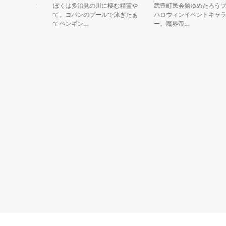
ージしたは
ぼくは多治見の川に棲む精霊や
武豊町民会館ゆめたろうプラ
て。コパンのプールで泳ぎたぁ
ハロウィンイベントキャラク
てペンギン...
ー。魔界帝...