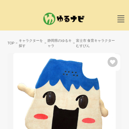
キャラクターを
静岡県のゆるキ
富士市 食育キャラクター
TOP
探す
ャラ
むすびん