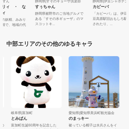
なんすん
静岡県|すそのギョーザ倶楽部
静岡県|伊豆シャボテ
太陽リィ ・ な
すぅちゃん
カピーバ
味リィ
静岡県裾野市のご当地グルメで
「カピーバ」は、伊
ある「すその水ギョーザ」のマ
豆高原駅旧おもしろ
お茶の妖精、みみり
スコットキ...
されたり、...
の妖精で、地域の代
.
中部エリアのその他のゆるキャラ
岐阜県|富加町
愛知県|愛知県美浜町観光協会
長
とみぱん
のまっキー
お
の
富加町生誕60周年を記念した
被っている帽子は水兵さんをイ
天