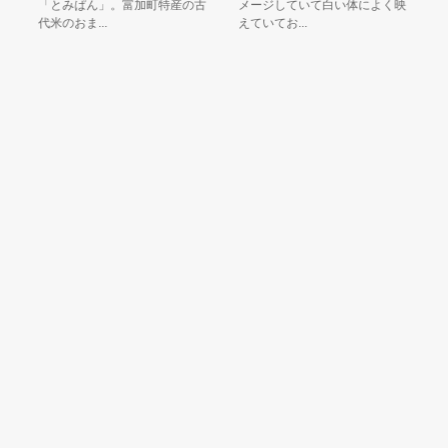
「とみぱん」。富加町特産の古
メージしていて白い体によく映
坂
代米のおま...
えていてお...
登場