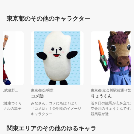
東京都のその他のキャラクター
法人武蔵野...
東京都|公明党
東京都|立会川駅前通り
くん
コメ助
りょうくん
んとは健康づくり
みなさん、コメにちは！ぼく
若き日の龍馬が志を立て
リジナルの親子
「コメ助」！公明党のイメージ
立会川のりょうくんです
キャラクター...
競馬場が近...
関東エリアのその他のゆるキャラ