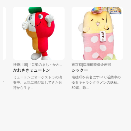
神奈川県|「音楽のまち・かわ...
東京都|瑞穂町映像企画部
東
かわさきミュートン
シックー
ミュートンはオーケストラの演
瑞穂町を有名にすべく活動中の
企
ア
奏中、元気に飛び出してきた音
ゆるキャラシクラメンの妖精。
ト
符から生ま...
80歳。昨...
コッ