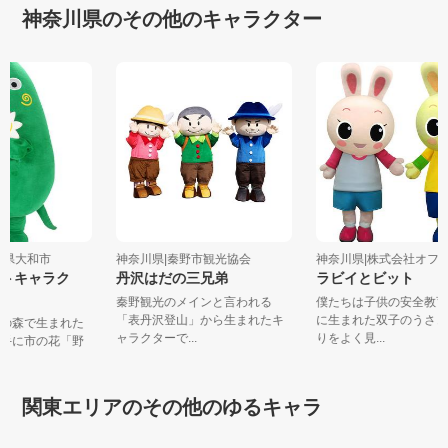
神奈川県のその他のキャラクター
奈川県大和市
神奈川県|秦野市観光協会
神奈川県|株式会社オフィ
ントキャラク
丹沢はだの三兄弟
ラビイとビット
トン
秦野観光のメインと言われる
僕たちは子供の安全教
「表丹沢登山」から生まれたキ
に生まれた双子のうさ
泉の森で生まれた
ャラクターで...
りをよく見...
。手に市の花「野
関東エリアのその他のゆるキャラ