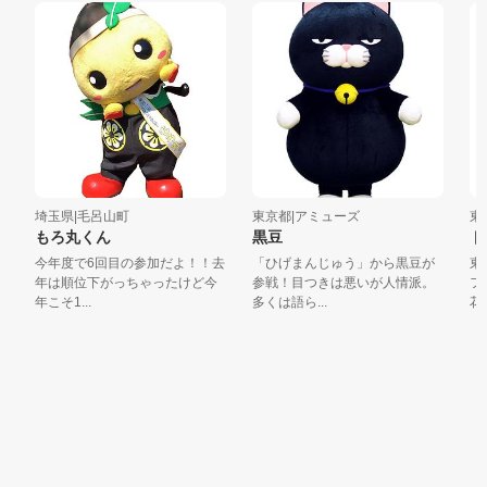
埼玉県|毛呂山町
東京都|アミューズ
東京
もろ丸くん
黒豆
ト
今年度で6回目の参加だよ！！去
「ひげまんじゅう」から黒豆が
東京
年は順位下がっちゃったけど今
参戦！目つきは悪いが人情派。
フに
年こそ1...
多くは語ら...
花々の