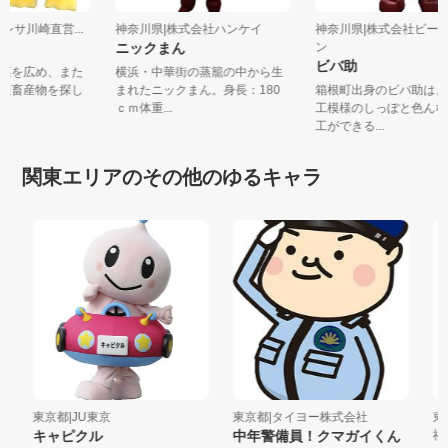
セレサ川崎直営...
神奈川県|株式会社ハンケイ
神奈川県|株式会社ビ
ニックまん
ン
ビバ助
野菜を広め、また
横浜・中華街の蒸籠の中から生
り農畜産物を探し
まれたニックまん。身長：180
箱根町出身のビバ助は
ｃｍ体重...
工模様のしっぽと色ん
工ができる...
関東エリアのその他のゆるキャラ
東京都|JU東京
東京都|タイヨー株式会社
東京
キャピクル
中年警備員！クマガイくん
社