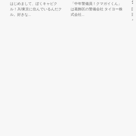
ジ
はじめまして、ぼくキャピク
「中年警備員！クマガイくん」
ル！JU東京に住んでいるんだク
は葛飾区の警備会社 タイヨー株
国内
ル。好きな...
式会社...
運営
ャラ