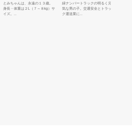
いたっち
とみちゃんは、永遠の１３歳。
緑ナンバートラックの明るく元
長・体重は２L（７～８kg）サ
気な男の子。交通安全とトラッ
ズ。...
ク運送業に...