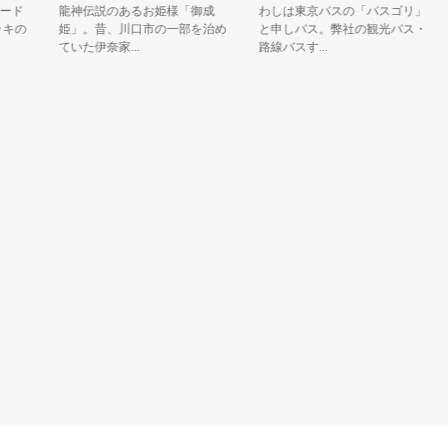
ド
龍神伝説のあるお姫様「御成
わしは東京バスの「バスゴリ」
の
姫」。昔、川口市の一部を治め
と申しバス。弊社の観光バス・
身
ていた伊奈家...
路線バスす...
イ