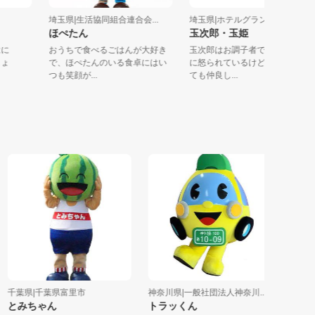
市
埼玉県|生活協同組合連合会...
埼玉県|ホテルグランティア...
ほぺたん
玉次郎・玉姫
（はに
おうちで食べるごはんが大好き
玉次郎はお調子者でいつも玉
んじょ
で、ほぺたんのいる食卓にはい
に怒られているけど、本当は
.
つも笑顔が...
ても仲良し...
葉県|千葉県富里市
神奈川県|一般社団法人神奈川...
埼玉県|羽
とみちゃん
トラッくん
室