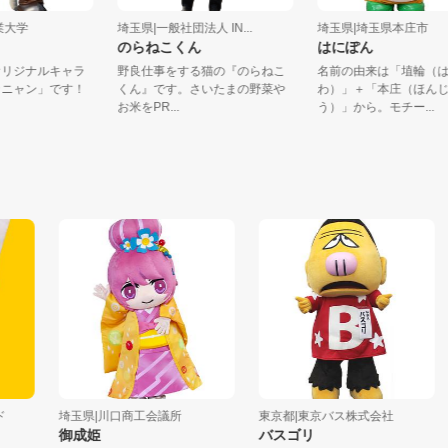
玉工業大学
埼玉県|一般社団法人 IN...
埼玉県|埼玉県本庄
ン
のらねこくん
はにぽん
学オリジナルキャラ
野良仕事をする猫の『のらねこ
名前の由来は「埴輪
フカニャン」です！
くん』です。さいたまの野菜や
わ）」＋「本庄（ほ
..
お米をPR...
う）」から。モチー..
埼玉県|川口商工会議所
東京都|東京バス株式会社
千
御成姫
バスゴリ