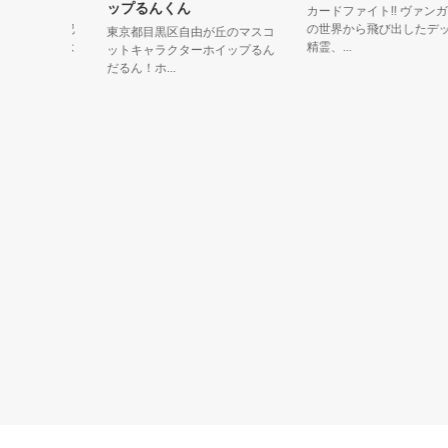
ップるんくん
カードファイト!! ヴァンガー
０周年を記
の世界から飛び出したデッキ
東京都目黒区自由が丘のマスコ
ポイントは
精霊、...
ットキャラクターホイップるん
だるん！ホ...