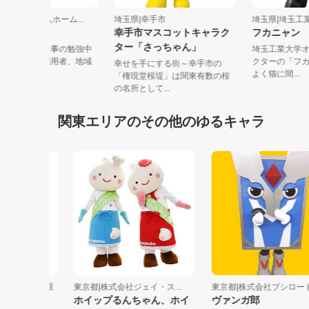
玉県|特別養護老人ホーム...
埼玉県|幸手市
埼玉県|埼
ふじぼう
幸手市マスコットキャラク
フカニャ
ター「さっちゃん」
じみ苑で介護の仕事の勉強中
埼玉工業大
ふじぼうです。利用者、地域
クターの「
幸せを手にする街～幸手市の
方々とふ...
よく猫に間.
「権現堂桜堤」は関東有数の桜
の名所として...
関東エリアのその他のゆるキャラ
貨店大田原
東京都|株式会社ジェイ・ス...
東京都|株式会社ブシロード
ホイップるんちゃん、ホイ
ヴァンガ郎