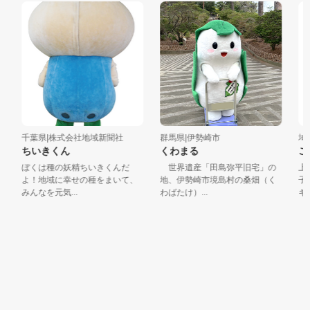
千葉県|株式会社地域新聞社
群馬県|伊勢崎市
埼玉
ちいきくん
くわまる
こ
ぼくは種の妖精ちいきくんだ
世界遺産「田島弥平旧宅」の
上里
よ！地域に幸せの種をまいて、
地、伊勢崎市境島村の桑畑（く
子小
みんなを元気...
わばたけ）...
キャラ