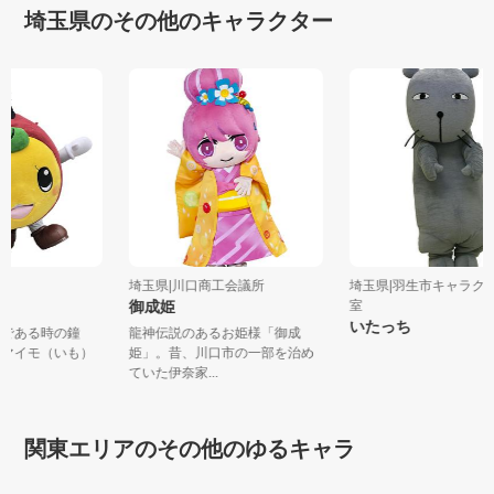
埼玉県のその他のキャラクター
市
埼玉県|川口商工会議所
埼玉県|羽生市キャラ
御成姫
室
いたっち
ルである時の鐘
龍神伝説のあるお姫様「御成
ツマイモ（いも）
姫」。昔、川口市の一部を治め
.
ていた伊奈家...
関東エリアのその他のゆるキャラ