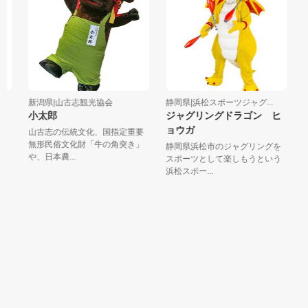
新潟県|山古志観光協会
静岡県|浜松スポーツジャグ...
新
小太郎
ジャグリングドラゴン ヒ
メ
ョウガ
山古志の伝統文化、国指定重要
水
無形民俗文化財「牛の角突き」
迎
静岡県浜松市のジャグリングを
や、日本農...
キャ
スポーツとして楽しもうという
浜松スポー...