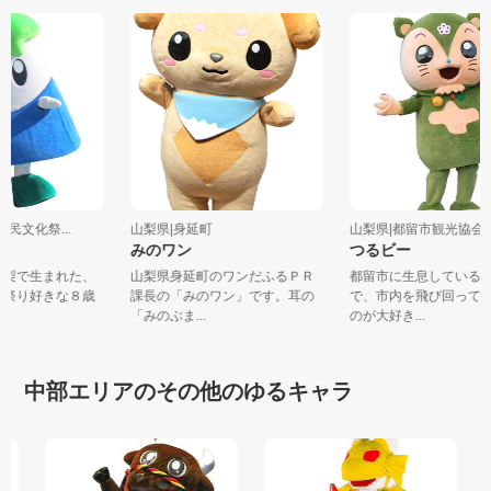
回国民文化祭...
山梨県|身延町
山梨県|都留市観光協
ん
みのワン
つるビー
・山梨で生まれた、
山梨県身延町のワンだふるＰＲ
都留市に生息してい
でお祭り好きな８歳
課長の「みのワン」です。耳の
で、市内を飛び回っ
「みのぶま...
のが大好き...
中部エリアのその他のゆるキャラ