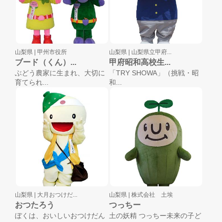
山梨県 |
甲州市役所
山梨県 |
山梨県立甲府...
ブード（くん）...
甲府昭和高校生...
ぶどう農家に生まれ、大切に
「TRY SHOWA」（挑戦・昭
育てられ...
和...
山梨県 |
大月おつけだ...
山梨県 |
株式会社 土埃
おつたろう
つっちー
ぼくは、おいしいおつけだん
土の妖精 つっちー未来の子ど