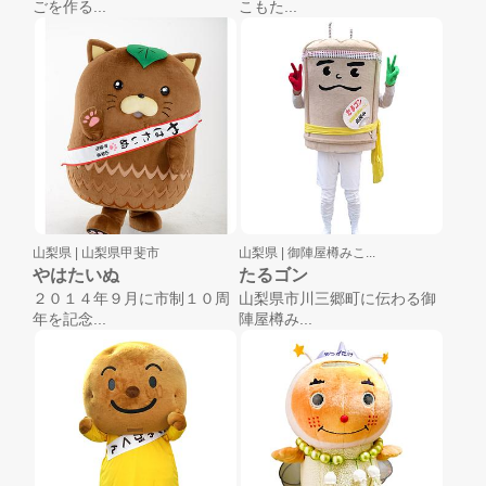
ごを作る...
こもた...
山梨県 |
山梨県甲斐市
山梨県 |
御陣屋樽みこ...
やはたいぬ
たるゴン
２０１４年９月に市制１０周
山梨県市川三郷町に伝わる御
年を記念...
陣屋樽み...