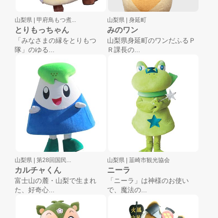
山梨県 |
甲府鳥もつ煮...
山梨県 |
身延町
とりもっちゃん
みのワン
「みなさまの縁をとりもつ
山梨県身延町のワンだふるＰ
隊」のゆる...
Ｒ課長の...
山梨県 |
第28回国民...
山梨県 |
韮崎市観光協会
カルチャくん
ニーラ
富士山の麓・山梨で生まれ
「ニーラ」は神様のお使い
た、好奇心...
で、魔法の...