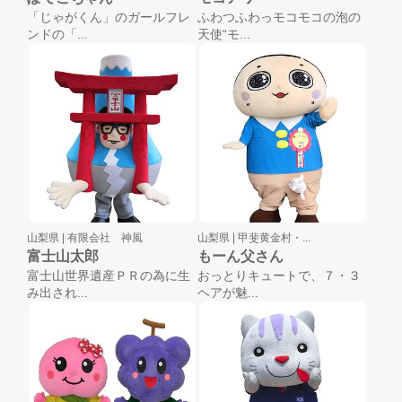
「じゃがくん」のガールフレ
ふわつふわっモコモコの泡の
ンドの「...
天使“モ...
山梨県 |
有限会社 神風
山梨県 |
甲斐黄金村・...
富士山太郎
もーん父さん
富士山世界遺産ＰＲの為に生
おっとりキュートで、７・３
み出され...
ヘアが魅...