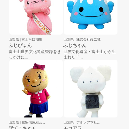
山梨県 |
富士河口湖町
山梨県 |
株式会社藤二誠
ふじぴょん
ふじちゃん
富士山世界文化遺産登録をき
世界文化遺産・富士山から生
っかけに...
まれた「...
山梨県 |
都留信用組合...
山梨県 |
アルソア本社...
ぽてこちゃん
モコアワ