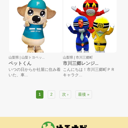
山梨県 |
山梨トヨペッ...
山梨県 |
市川三郷町
ペットくん
市川三郷レンジ...
いつの日からか社屋に住み着
こんにちは！市川三郷町ＰＲ
いた、車...
キャラク...
1
2
次 ›
最後 »