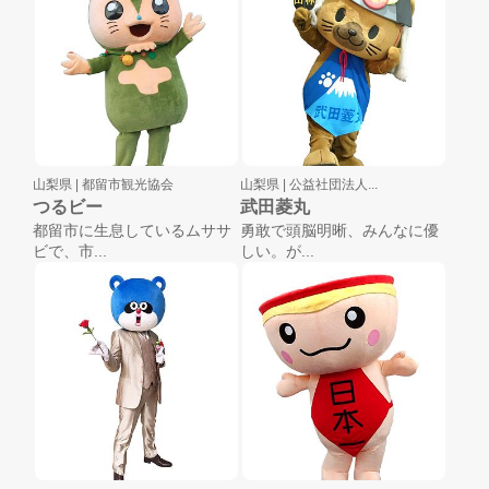
山梨県 |
都留市観光協会
山梨県 |
公益社団法人...
つるビー
武田菱丸
都留市に生息しているムササ
勇敢で頭脳明晰、みんなに優
ビで、市...
しい。が...