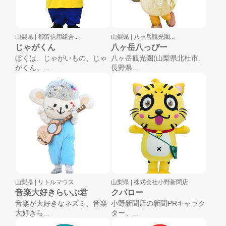
山梨県 |
都留信用組合...
山梨県 |
八ヶ岳観光圏...
じゃがくん
八ヶ岳八っぴー
ぼくは、じゃがいもの、じゃ
八ヶ岳観光圏(山梨県北杜市、
がくん。...
長野県...
山梨県 |
リトルマウス
山梨県 |
株式会社小野新聞店
音楽大好きらいぶ君
クバロー
音楽が大好きなネズミ、音楽
小野新聞店の新聞PRキャラク
大好きら...
ター。...