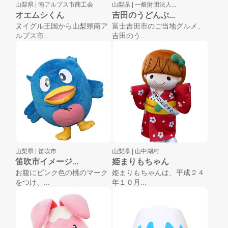
山梨県 |
南アルプス市商工会
山梨県 |
一般財団法人...
オエムシくん
吉田のうどんぶ...
ヌイグル王国から山梨県南ア
富士吉田市のご当地グルメ、
ルプス市...
吉田のう...
山梨県 |
笛吹市
山梨県 |
山中湖村
笛吹市イメージ...
姫まりもちゃん
お腹にピンク色の桃のマーク
姫まりもちゃんは、平成２４
をつけ、...
年１０月...