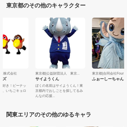
東京都のその他のキャラクター
永製菓株式会社
東京都|公益財団法人 東京...
東京都|合同会社Four .
ゃんズ
サイようくん
ふぉーしーちゃん
ル大好き！ピーナッ
ぼくの名前はサイようくん！東
ゃん、いちごキョロ
京都内でおしごとを探してるみ
.
んなの応援...
関東エリアのその他のゆるキャラ