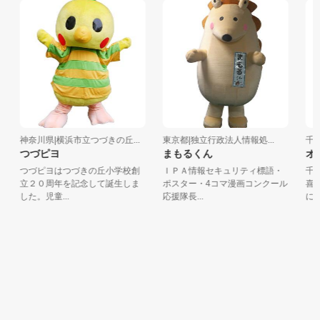
神奈川県|横浜市立つづきの丘...
東京都|独立行政法人情報処...
千葉県
つづピヨ
まもるくん
オリ
つづピヨはつづきの丘小学校創
ＩＰＡ情報セキュリティ標語・
千葉
立２０周年を記念して誕生しま
ポスター・4コマ漫画コンクール
喜の
した。児童...
応援隊長...
にのっ