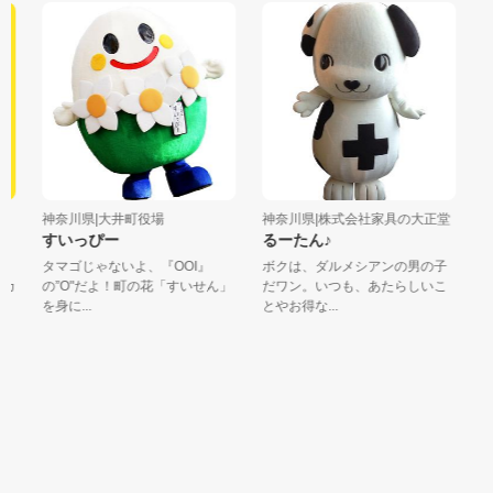
神奈川県|大井町役場
神奈川県|株式会社家具の大正堂
東
すいっぴー
るーたん♪
ま
タマゴじゃないよ、『OOI』
ボクは、ダルメシアンの男の子
豊
カ
の”O"だよ！町の花「すいせん」
だワン。いつも、あたらしいこ
ク
を身に...
とやお得な...
す。