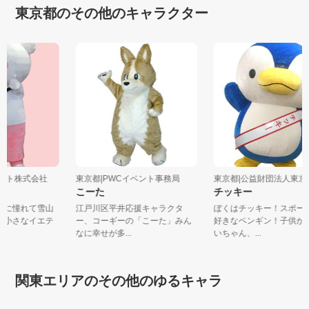
東京都のその他のキャラクター
ギフト株式会社
東京都|PWCイベント事務局
東京都|公益財団法人東京都
こーた
チッキー
カイに憧れて雪山
江戸川区平井応援キャラクタ
ぼくはチッキー！スポ
きた小さなイエテ
ー、コーギーの「こーた」みん
好きなペンギン！子供
なに幸せが多...
いちゃん、...
関東エリアのその他のゆるキャラ