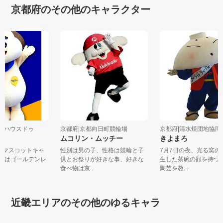
京都府のその他のキャラクター
会社ハウスドゥ
京都府|京都向日町競輪場
京都府|清水焼団地協
ムコリン・ムッチー
きよまろ
！のマスコットキャ
性別は男の子、性格は競輪と子
7月7日の夜、光る窯
oくんはゴールデンレ
供とお祭りが好きな事、好きな
生した茶碗の顔を持
食べ物は京...
陶芸を教...
近畿エリアのその他のゆるキャラ