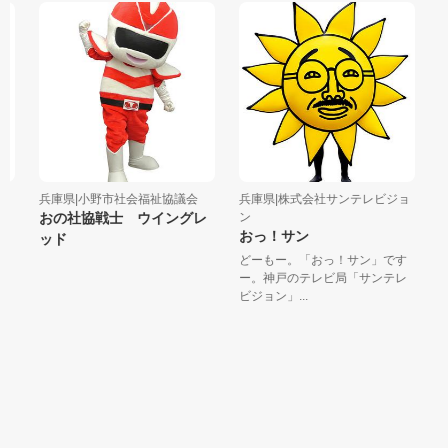
兵庫県|小野市社会福祉協議会
兵庫県|株式会社サンテレビジョ
滋
おの社協戦士 ウイングレ
ン
う
おっ！サン
ッド
滋
どーもー。「おっ！サン」です
だ
ー。神戸のテレビ局「サンテレ
県のP
ビジョン」...