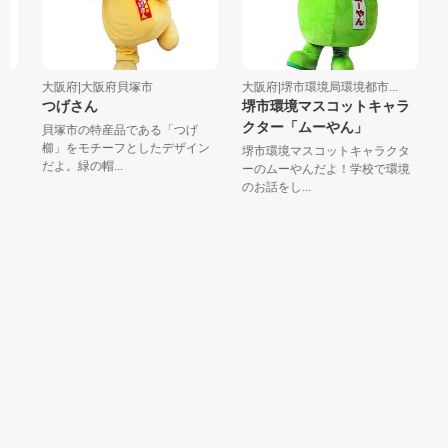
大阪府|大阪府貝塚市
大阪府|堺市環境局環境都市...
兵
つげさん
堺市環境マスコットキャラ
デ
クター「ムーやん」
貝塚市の特産品である「つげ
丹
櫛」をモチーフとしたデザイン
全
堺市環境マスコットキャラクタ
だよ。緑の帽...
って
ーのムーやんだよ！学校で環境
のお話をし...