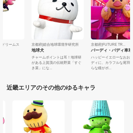
ストドリームス
京都府|総合地球環境学研究所
京都府|FUTURE TR...
ん
地球犬
バーディ・バディ車
チャームポイントは耳！地球研
ハッピーイエローなお
がある上賀茂の伝統野菜「すぐ
ディに、カラフルな尾
き菜」にな...
らな瞳がポ...
近畿エリアのその他のゆるキャラ