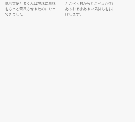
卓球大使たまくんは地球に卓球
たこべえ村からたこべえが笑顔
いつきの
をもっと普及させるためにやっ
あふれるまあるい気持ちをお届
めぇは斎
てきました...
けします。
つじ」＋「