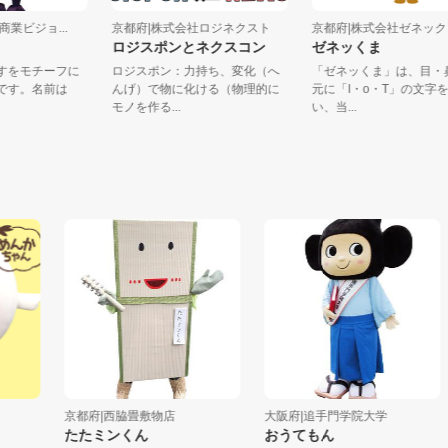
域商業ビジョ...
京都府|株式会社ロジネクスト
京都府|株式会社ゼネック
ん
ロジスポンとネクスコン
ゼネッくま
科なすをモチーフに
ロジスポン：力持ち、変化（へ
「ゼネッくま」は、
ャラです。名前は
んげ）で物に化ける（物理的に
元に「I・o・T」の
..
モノを作る...
い、当...
京都府|西脇畳敷物店
大阪府|追手門学院大学
たたミンくん
おうてもん