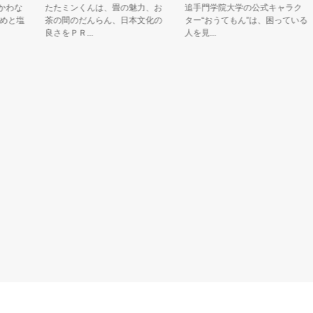
わな
たたミンくんは、畳の魅力、お
追手門学院大学の公式キャラク
と塩
茶の間のだんらん、日本文化の
ター“おうてもん”は、困っている
良さをＰＲ...
人を見...