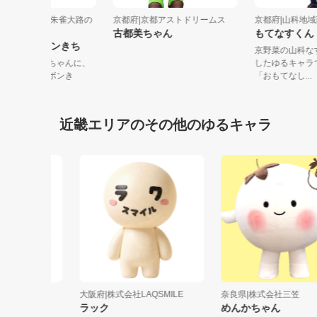
都府|千本商店街・朱雀大路の
京都府|京都アストドリームス
京都府|山科地
古都美ちゃん
もてなすく
せんちゃん＆ボンきち
京野菜の山
っかり者のおせんちゃんに、
したゆるキ
ょっと甘えん坊なボンき
「おもてなし.
。二人は平...
近畿エリアのその他のゆるキャラ
吉区役所
大阪府|株式会社LAQSMILE
奈良県|株式会社三笠
ラック
めんかちゃん