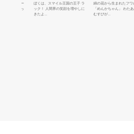
な」と「ピー
ぼくは、スマイル王国の王子 ラ
綿の花から生まれたフワか
ぴ」で「なっ
ック！ 人間界の笑顔を増やしに
「めんかちゃん」 わたあめ
きたよ...
むすびが...