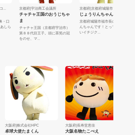
コ...
京都府|宇治商工会議所
京都府|京都府城陽市
チャチャ王国のおうじちゃ
じょうりんちゃん
ま
目・鼻・口
京都府城陽市福市長のじょう
文字をあしら
んちゃんです！とっても美味
チャチャ王国（京都府宇治市）
いイチジク...
第８８代目王子。頭に茶筅の冠
をのせ、マ...
大阪府|株式会社HPC
大阪府|長寿堂恵佳
三重県|
卓球大使たまくん
大阪名物たこべえ
めぇめ