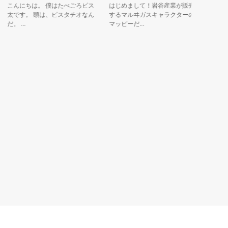
こんにちは。 僕はたべごろピス
はじめまして！岩谷産業が販売
幻の魚、
太です。 頭は、ピスタチオなん
するマルヰガスキャラクターの
です。
。 ...
マッピーだ...