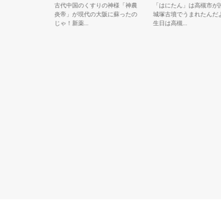
古代中国のくすりの神様「神農
「はにたん」は高槻市が誇る
炎帝」が現代の大阪に蘇ったの
城塚古墳でうまれたんだよ。
じゃ！新薬...
生日は高槻...