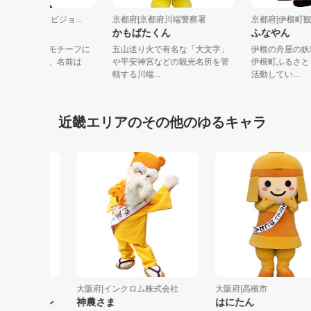
都府|山科地域商業ビジョ...
京都府|京都府川端警察署
京都府|伊
てなすくん
かもばたくん
ふなやん
野菜の山科なすをモチーフに
五山送り火で有名な「大文字」
伊根の舟屋
たゆるキャラです。名前は
や平安神宮などの観光名所を管
伊根町ふる
おもてなし...
轄する川端...
活動してい..
近畿エリアのその他のゆるキャラ
福祉協議会
大阪府|インクロム株式会社
大阪府|高槻市
イングレ
神農さま
はにたん