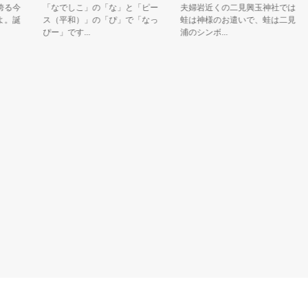
今
「なでしこ」の「な」と「ピー
夫婦岩近くの二見興玉神社では
誕
ス（平和）」の「ぴ」で「なっ
蛙は神様のお遣いで、蛙は二見
ぴー」です...
浦のシンボ...
だ