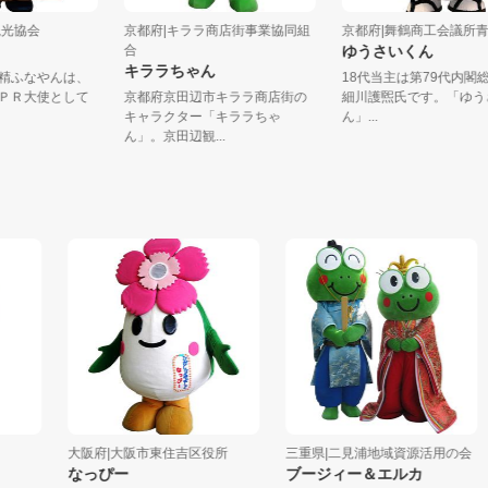
根町観光協会
京都府|キララ商店街事業協同組
京都府|舞鶴商工会
合
ゆうさいくん
キララちゃん
の妖精ふなやんは、
18代当主は第79代
さとＰＲ大使として
京都府京田辺市キララ商店街の
細川護煕氏です。「
.
キャラクター「キララちゃ
ん」...
ん」。京田辺観...
大阪府|大阪市東住吉区役所
三重県|二見浦地域資源活用の会
なっぴー
ブージィー＆エルカ