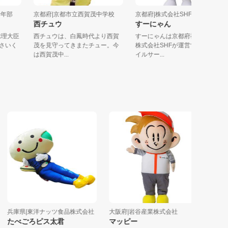
議所青年部
京都府|京都市立西賀茂中学校
京都府|株式会社SHF
西チュウ
すーにゃん
内閣総理大臣
西チュウは、白鳳時代より西賀
すーにゃんは京都府福知山市
ゆうさいく
茂を見守ってきまたチュー。今
株式会社SHFが運営する「ス
は西賀茂中...
イルサー...
兵庫県|東洋ナッツ食品株式会社
大阪府|岩谷産業株式会社
和歌山県|
たべごろピス太君
マッピー
くえ太郎