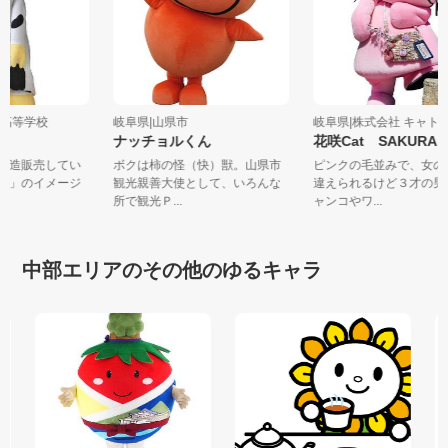
農林高等学校
岐阜県|山県市
岐阜県|株式会社 キャ
ナッチョルくん
花咲Cat SAKURA
で製造販売してい
ボクは柿の怪（快）獣。山県市
ピンクの毛並みで、女
イス」のイメージ
観光親善大使として、いろんな
違えられるけど３才の
所で観光Ｐ...
ャンコやワ...
中部エリアのその他のゆるキャラ