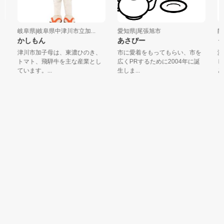
岐阜県|岐阜県中津川市立加...
愛知県|尾張旭市
静
かしもん
あさぴー
う
津川市加子母は、東濃ひのき、
市に愛着をもってもらい、市を
浜
トマト、飛騨牛を主な産業とし
広くPRするために2004年に誕
し
ています。...
生しま...
とこ