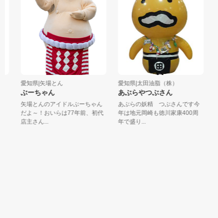
愛知県|矢場とん
愛知県|太田油脂（株）
愛
ぶーちゃん
あぶらやつぶさん
リ
矢場とんのアイドルぶーちゃん
あぶらの妖精 つぶさんです今
東
だよ～！おいらは77年前、初代
年は地元岡崎も徳川家康400周
キ
店主さん...
年で盛り...
と