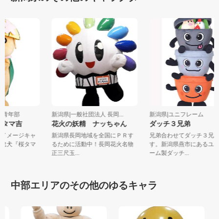
工会青年部
新潟県|一般社団法人 長岡...
新潟県|ユニフレーム
！桜タマ吉
花火の妖精 ナッちゃん
ダッチ３兄弟
年部イメージキャ
新潟県長岡地域を全国にＰＲす
兄弟合わせてダッチ３
泉市忠犬『桜タマ
るために活動中！長岡花火名物
す。新潟県燕市にある
正三尺玉...
ーム製ダッチ...
中部エリアのその他のゆるキャラ