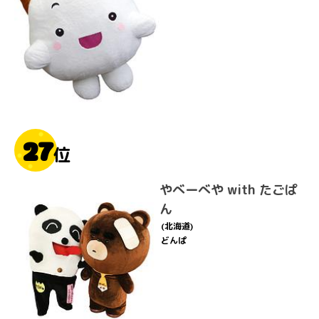
27
位
やべーべや with たごぱ
ん
(北海道)
どんぱ