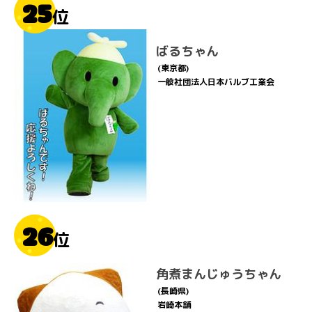
25
位
ばるちゃん
(東京都)
一般社団法人日本バルブ工業会
26
位
角煮まんじゅうちゃん
(長崎県)
岩崎本舗