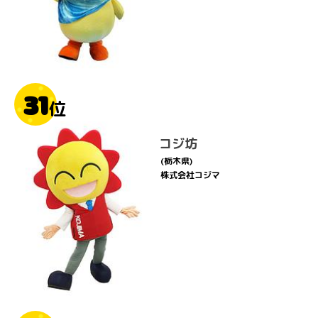
31
位
コジ坊
(栃木県)
株式会社コジマ