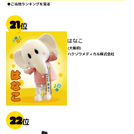
●ご当地ランキングを見る
21
位
はなこ
(大阪府)
ハクゾウメディカル株式会社
22
位