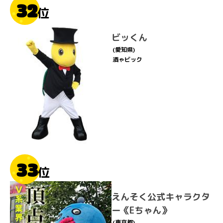
32
位
ビッくん
(愛知県)
酒ゃビック
33
位
えんそく公式キャラクタ
ー《Eちゃん》
(東京都)