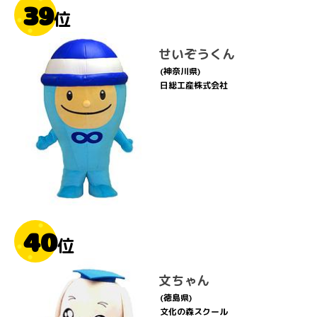
39
位
せいぞうくん
(神奈川県)
日総工産株式会社
40
位
文ちゃん
(徳島県)
文化の森スクール