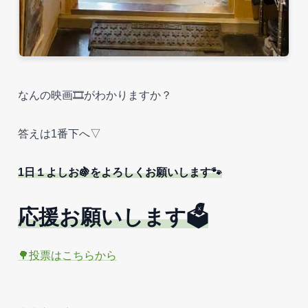
なんの映画🎞️がわかりますか？
答えは1番下へ▽
1日１よしお🍇をよろしくお願いします🐾
応援お願いします🗳️
🌳投票はこちらから