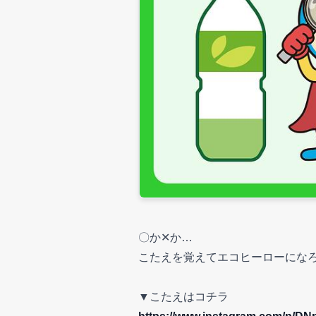
〇か✕か…
こたえを覚えてエコヒーローになろ
▼こたえはコチラ