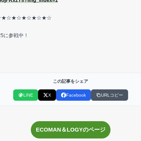
pojFRxzYf/?img_index=1
☆★☆★☆★☆★☆★☆
25に参戦中！
この記事をシェア
LINE
X
Facebook
URLコピー
ECOMAN＆LOGYのページ