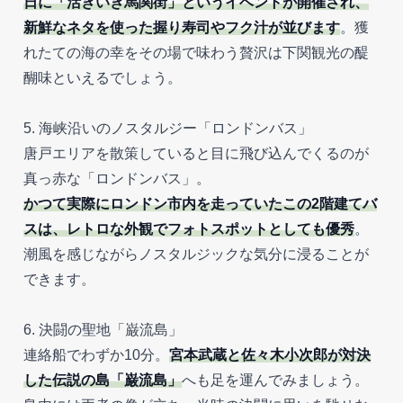
日に「活きいき馬関街」というイベントが開催され、
新鮮なネタを使った握り寿司やフク汁が並びます
。獲
れたての海の幸をその場で味わう贅沢は下関観光の醍
醐味といえるでしょう。
5. 海峡沿いのノスタルジー「ロンドンバス」
唐戸エリアを散策していると目に飛び込んでくるのが
真っ赤な「ロンドンバス」。
かつて実際にロンドン市内を走っていたこの2階建てバ
スは、レトロな外観でフォトスポットとしても優秀
。
潮風を感じながらノスタルジックな気分に浸ることが
できます。
6. 決闘の聖地「巌流島」
連絡船でわずか10分。
宮本武蔵と佐々木小次郎が対決
した伝説の島「巌流島」
へも足を運んでみましょう。