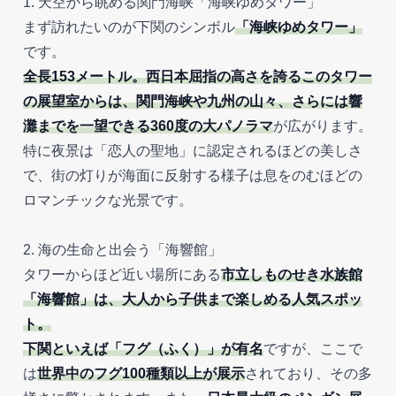
1. 天空から眺める関門海峡「海峡ゆめタワー」
まず訪れたいのが下関のシンボル
「海峡ゆめタワー」
です。
全長153メートル。西日本屈指の高さを誇るこのタワー
の展望室からは、関門海峡や九州の山々、さらには響
灘までを一望できる360度の大パノラマ
が広がります。
特に夜景は「恋人の聖地」に認定されるほどの美しさ
で、街の灯りが海面に反射する様子は息をのむほどの
ロマンチックな光景です。
2. 海の生命と出会う「海響館」
タワーからほど近い場所にある
市立しものせき水族館
「海響館」は、大人から子供まで楽しめる人気スポッ
ト。
下関といえば「フグ（ふく）」が有名
ですが、ここで
は
世界中のフグ100種類以上が展示
されており、その多