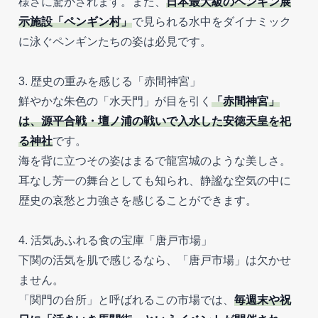
様さに驚かされます。また、
日本最大級のペンギン展
示施設「ペンギン村」
で見られる水中をダイナミック
に泳ぐペンギンたちの姿は必見です。
3. 歴史の重みを感じる「赤間神宮」
鮮やかな朱色の「水天門」が目を引く
「赤間神宮」
は、源平合戦・壇ノ浦の戦いで入水した安徳天皇を祀
る神社
です。
海を背に立つその姿はまるで龍宮城のような美しさ。
耳なし芳一の舞台としても知られ、静謐な空気の中に
歴史の哀愁と力強さを感じることができます。
4. 活気あふれる食の宝庫「唐戸市場」
下関の活気を肌で感じるなら、「唐戸市場」は欠かせ
ません。
「関門の台所」と呼ばれるこの市場では、
毎週末や祝