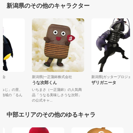
新潟県のその他のキャラクター
光協会
新潟県|一正蒲鉾株式会社
新潟県|ガッタープロジ
うな次郎くん
ザリガニータ
「もみじ」の里、
いちまさ（一正蒲鉾）の人気商
越路地域の「るん
品「うなる美味しさうな次郎」
の公式キャ...
中部エリアのその他のゆるキャラ