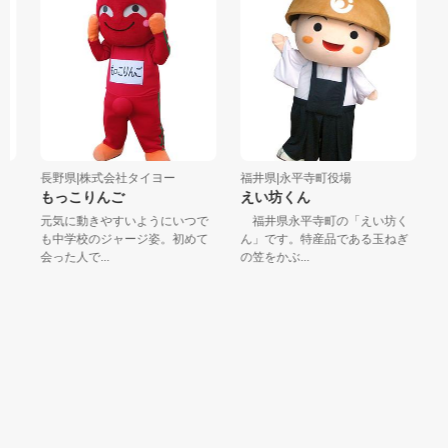
長野県|株式会社タイヨー
福井県|永平寺町役場
愛
もっこりんご
えい坊くん
春
ー
元気に動きやすいようにいつで
福井県永平寺町の「えい坊く
も中学校のジャージ姿。初めて
ん」です。特産品である玉ねぎ
嵐
会った人で...
の笠をかぶ...
き
ゃれ