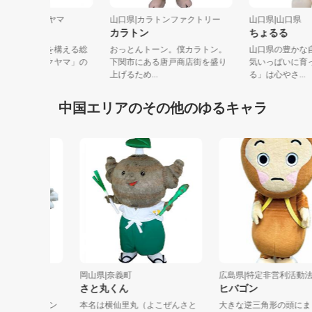
口県|株式会社トクヤマ
山口県|カラトンファクトリー
山口県|山口
ぬ助
カラトン
ちょるる
口県周南市に本社を構える総
おっとんトーン。僕カラトン。
山口県の豊
化学メーカー「トクヤマ」の
下関市にある唐戸商店街を盛り
気いっぱい
キャラ...
上げるため...
る」は心やさ.
中国エリアのその他のゆるキャラ
岡山県|奈義町
広島県|特定非営利活動法人...
さと丸くん
ヒバゴン
ターのタン
本名は横仙里丸（よこぜんさと
大きな逆三角形の頭にまぁる