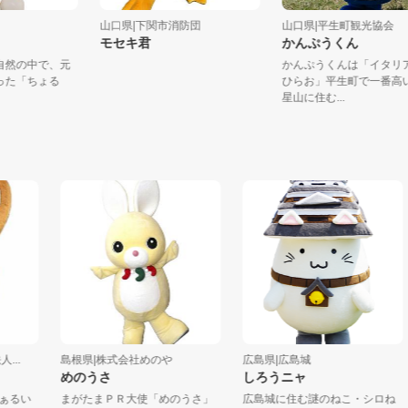
県
山口県|下関市消防団
山口県|平生町観光協
モセキ君
かんぷうくん
かな自然の中で、元
かんぷうくんは「イ
に育った「ちょる
ひらお」平生町で一
..
星山に住む...
島根県|株式会社めのや
広島県|広島城
めのうさ
しろうニャ
い
まがたまＰＲ大使「めのうさ」
広島城に住む謎のねこ・シロね