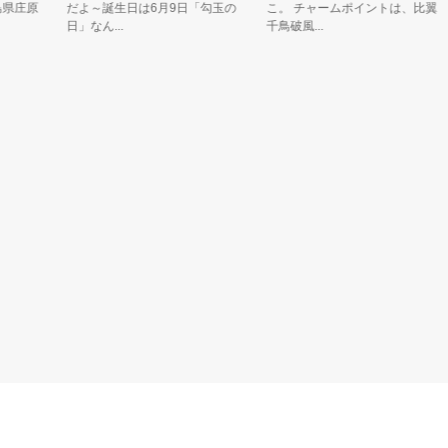
庄原
だよ～誕生日は6月9日「勾玉の
こ。 チャームポイントは、比翼
日」なん...
千鳥破風...