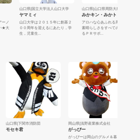
会
山口県|国立大学法人山口大学
山口県|山口県周防大島町
ヤマミィ
みかキン・みかトト
タリアーノ
山口大学は２０１５年に創基２
アロハな心あふれる周防大島
番高い★大
００周年を迎えるにあたり，学
素晴らしさをすべての人に伝
生，児童生...
るＰＲサポ...
山口県|下関市消防団
岡山県|浅野産業株式会社
広島県|
モセキ君
がっぴー
たかた
がっぴーは岡山のグルメ＆暮ら
たかたん