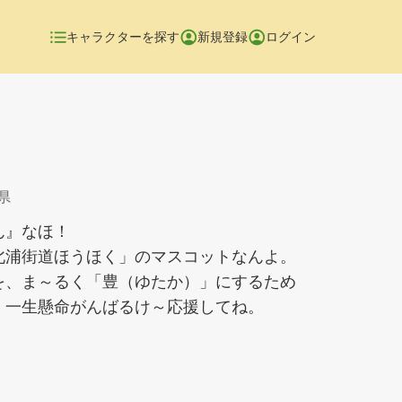
キャラクターを探す
新規登録
ログイン
県
ん』なほ！
北浦街道ほうほく」のマスコットなんよ。
を、ま～るく「豊（ゆたか）」にするため
、一生懸命がんばるけ～応援してね。