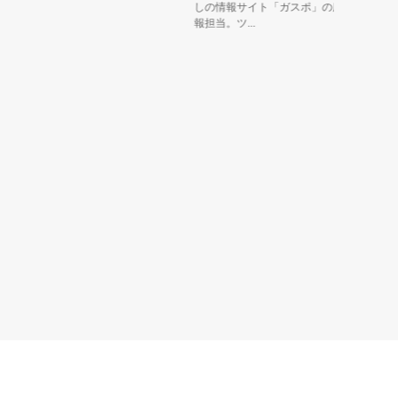
しの情報サイト「ガスポ」の広
守る童子
報担当。ツ...
は緑いっぱ.