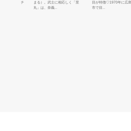
あるタンチ
まる）。武士に相応しく「里
目が特徴♡1970年に広島県
丸」は、奈義...
市で目...