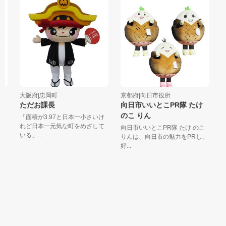
ョ
大阪府|忠岡町
京都府|向日市役所
三
ただお課長
向日市いいとこPR隊 たけ
た
のこ りん
「面積が3.97と日本一小さいけ
れど日本一元気な町をめざして
向日市いいとこPR隊 たけ のこ
いる」...
りんは、向日市の魅力をPRし、
好...