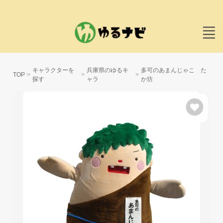
キャラクターを
兵庫県のゆるキ
多可のあまんじゃこ た
TOP
探す
ャラ
か坊