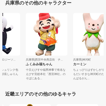
兵庫県のその他のキャラクター
ノロジーソ...
兵庫県|西宮中央商店街 チ...
兵庫県|神河町
ん
ふくみみ福ちゃん
カーミン
術「シュリンク包
十日えびすや福男神事で有名な
ちょっぴりはずかしが
広報部長しゅりん
えびす宮総本社「西宮神社」の
もだいすきな神河町の
そばにある...
んばるがん...
近畿エリアのその他のゆるキャラ