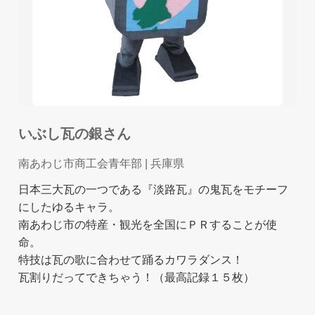
いぶし瓦の銀さん
南あわじ市商工会青年部
| 兵庫県
日本三大瓦の一つである『淡路瓦』の鬼瓦をモチーフ
にしたゆるキャラ。
南あわじ市の特産・観光を全国にＰＲすることが使
命。
特技は瓦の歌に合わせて踊るカワラダンス！
瓦割りだってできちゃう！（最高記録１５枚）