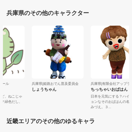
兵庫県のその他のキャラクター
コツール
兵庫県|姫路おでん普及委員会
兵庫県|有限会社アップ
しょうちゃん
ちっちゃいおばはん
けれど、ねこじゃ
日本を元気にする？ハ
ない？緑色だし、
ョンなそのおばはんの
みづえ。３...
近畿エリアのその他のゆるキャラ