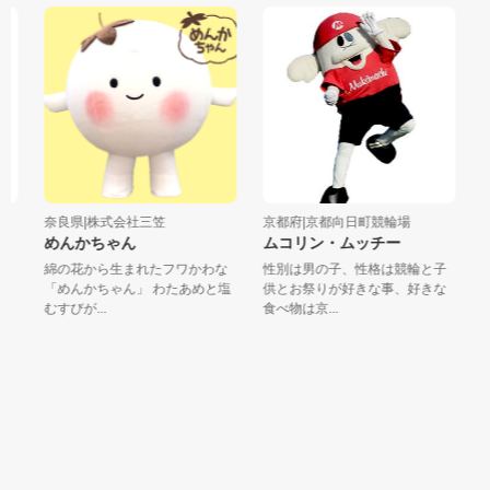
奈良県|株式会社三笠
京都府|京都向日町競輪場
大
めんかちゃん
ムコリン・ムッチー
な
綿の花から生まれたフワかわな
性別は男の子、性格は競輪と子
「
「めんかちゃん」 わたあめと塩
供とお祭りが好きな事、好きな
ス
むすびが...
食べ物は京...
ぴ