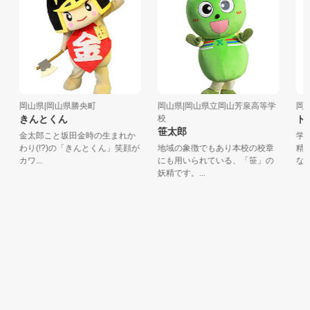
岡山県|岡山県勝央町
岡山県|岡山県立岡山芳泉高等学
岡山
きんとくん
校
トン
笹太郎
金太郎こと坂田金時の生まれか
学生
わり(!?)の「きんとくん」笑顔が
地域の象徴でもあり本校の校章
精 
カワ...
にも用いられている、「笹」の
なの...
妖精です。...