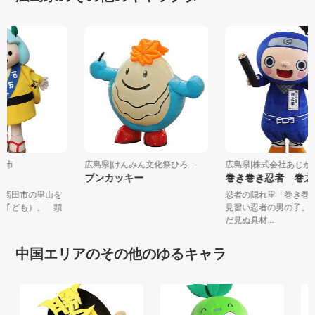
高田市
広島県|けんみん文化祭ひろ...
広島県|株式会社あじ
ブンカッキー
巻き巻き忍者 巻
安芸高田市の里山を
忍者の隠れ里「巻き
鬼の子ども）。 頭
見習い忍者の男の子
だ見ぬ具材...
中国エリアのその他のゆるキャラ