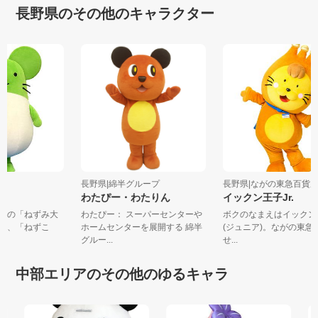
長野県のその他のキャラクター
長野県|綿半グループ
長野県|ながの東急百貨
わたぴー・わたりん
イックン王子Jr.
特産の「ねずみ大
わたぴー： スーパーセンターや
ボクのなまえはイックン
れた、「ねずこ
ホームセンターを展開する 綿半
(ジュニア)。ながの東
.
グルー...
せ...
中部エリアのその他のゆるキャラ