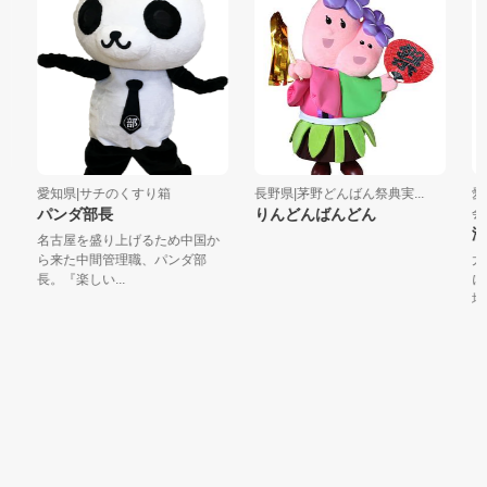
愛知県|サチのくすり箱
長野県|茅野どんばん祭典実...
愛知
パンダ部長
りんどんばんどん
会
海
名古屋を盛り上げるため中国か
ら来た中間管理職、パンダ部
太
長。『楽しい...
に
場で