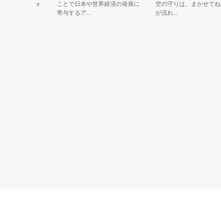
れたスリフォ
ことで日本や世界経済の発展に
空の守りは、まかせてね。
寄与するア...
が流れ...