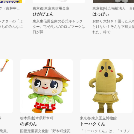
ンク（農林中...
東京都|東京東信用金庫
東京都|社会福祉法人 台
ひがぴょん
はっぴぃ
ャラクターの「よ
東京東信用金庫の公式キャラク
お祭り大好き！困った
！まちのみんなに
ター。"ひがしん"のロゴマークは
とけない！そんな下町
日が昇...
れた、粋で...
栃木県|栃木県野木町
東京都|東京国立博物館
のぎのん
トーハクくん
員。
国指定重要文化財「野木町煉瓦
「トーハクくん」は、「ユリノ