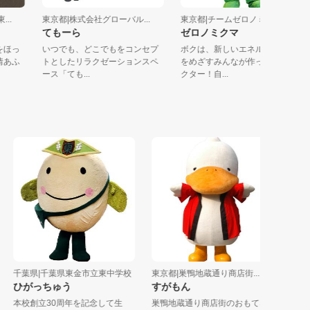
東...
東京都|株式会社グローバル...
東京都|チームゼロノミクマ
てもーら
ゼロノミクマ
人をほっ
いつでも、どこでもをコンセプ
ボクは、新しいエネルギー社会
人情あふ
トとしたリラクゼーションスペ
をめざすみんなが作ったキャラ
ース「ても...
クター！自...
千葉県|千葉県東金市立東中学校
東京都|巣鴨地蔵通り商店街...
群馬県|
ひがっちゅう
すがもん
メイち
本校創立30周年を記念して生
巣鴨地蔵通り商店街のおもてな
名産の