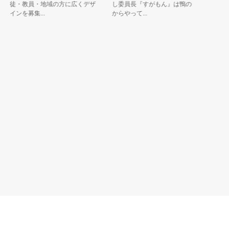
徒・教員・地域の方に広くデザ
し委員長『すがもん』は鴨の国
地や自
インを募集...
からやって...
しており、