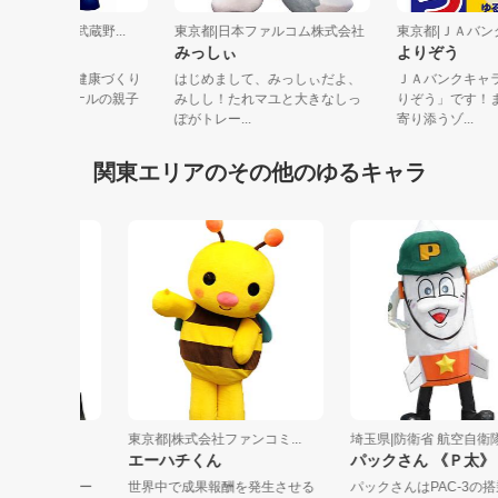
都|公益財団法人武蔵野...
東京都|日本ファルコム株式会社
東京都|ＪＡバ
シDANくん
みっしぃ
よりぞう
シDANくんとは健康づくり
はじめまして、みっしぃだよ、
ＪＡバンクキ
センターオリジナルの親子
みしし！たれマユと大きなしっ
りぞう」です
る...
ぽがトレー...
寄り添うゾ...
関東エリアのその他のゆるキャラ
スター...
東京都|株式会社ファンコミ...
埼玉県|防衛省 航空自衛隊...
ットC
エーハチくん
パックさん 《Ｐ太》
怪人。スター
世界中で成果報酬を発生させる
パックさんはPAC-3の搭乗