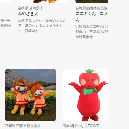
宮崎県|宮崎県庁
宮崎県|西都市観光協会
みやざき犬
ニニギくん コノハナち
ん
た全国和牛
宮崎で見つかった新種のわんこ
が2大会連続
で、県のシンボルキャラクタ
宮崎県のほぼ中心に位置する
ー。宮崎ゆか...
都市の「西都原古墳群」にあ
御陵墓参考...
宮崎県|西都市観光協会
熊本県|やつしろTOMAT...
鹿児島県