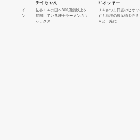
チイちゃん
ヒオッキー
ループ、イ
世界１４の国へ800店舗以上を
ＪＡさつま日置のヒオッキー
「セルモン
展開している味千ラーメンのキ
す！地域の農産物をＰＲして
ャラクタ...
Ａと一緒に...