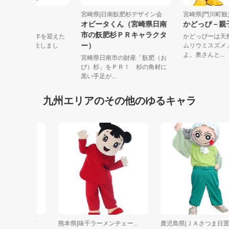
崎県|宮崎市
宮崎県|日南飫肥杉デザイン会
宮崎県|門川
やねこ
オビータくん（宮崎県日南
かどっぴ
市の飫肥杉ＰＲキャラクタ
024年、市制100周年を迎えた
かどっぴー
ー）
崎市で、新たに誕生しまし
ムリウミス
...
よ。奥さんと.
宮崎県日南市の財産「飫肥（お
び）杉」をＰＲ！ 杉の角材に
黒い手足が...
九州エリアのその他のゆるキャラ
モグループ
熊本県|味千ラーメンチェー...
鹿児島県|ＪＡさつま日置