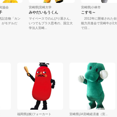
町観光協会
宮崎県|宮崎大学
宮崎県|小林市
－親子
みやだいもうくん
こすモ～
は天然記念物「カン
マイペースでのんびり屋さん、
2012年に開催され
ズメ」がモデルだ
いつでもプラス思考の、国立大
能力共進会で宮崎牛
..
学法人宮崎...
で日...
福岡県|(株)フォーカート
宮崎県|JA宮崎経済連（宮...