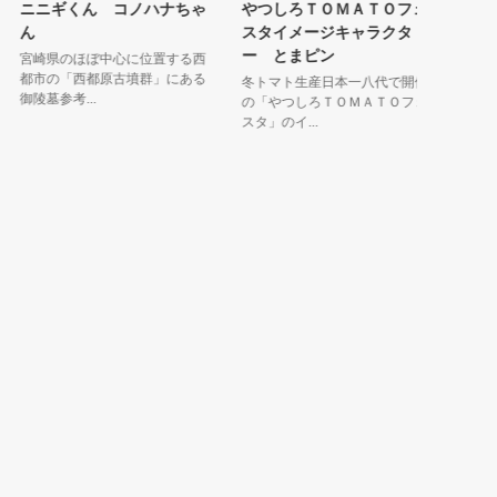
ニニギくん コノハナちゃ
やつしろＴＯＭＡＴＯフェ
ちなボ
ん
スタイメージキャラクタ
うがみゃ
ー とまピン
は沖永良
宮崎県のほぼ中心に位置する西
「ちなボー
都市の「西都原古墳群」にある
冬トマト生産日本一八代で開催
御陵墓参考...
の「やつしろＴＯＭＡＴＯフェ
スタ」のイ...