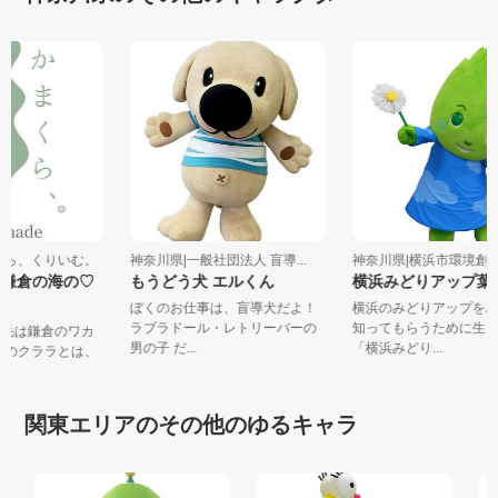
まくら、くりいむ。
神奈川県|一般社団法人 盲導...
神奈川県|横浜市環境
と鎌倉の海の♡
もうどう犬 エルくん
横浜みどりアップ
ぼくのお仕事は、盲導犬だよ！
横浜のみどりアップを
ラブラドール・レトリーバーの
知ってもらうために生
の毛は鎌倉のワカ
男の子 だ...
「横浜みどり...
ラゲのクララとは、
関東エリアのその他のゆるキャラ