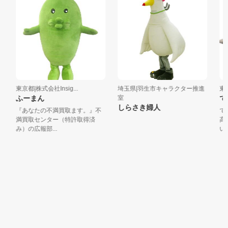
東京都|株式会社Insig...
埼玉県|羽生市キャラクター推進
東京
ふーまん
室
で
しらさき婦人
『あなたの不満買取ます。』不
で～
満買取センター（特許取得済
高の
み）の広報部...
いう思