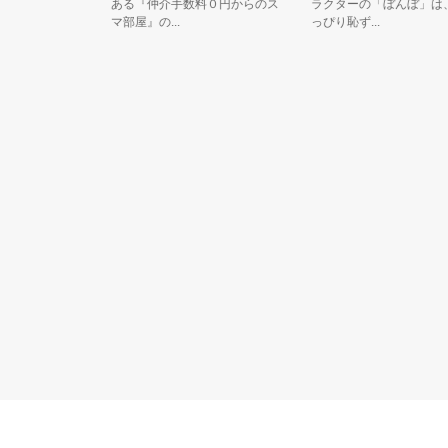
も大使で
ある『仲介手数料０円からのス
ラクターの「ぼんぼ」は、ち
マ部屋』の...
っぴり恥ず...