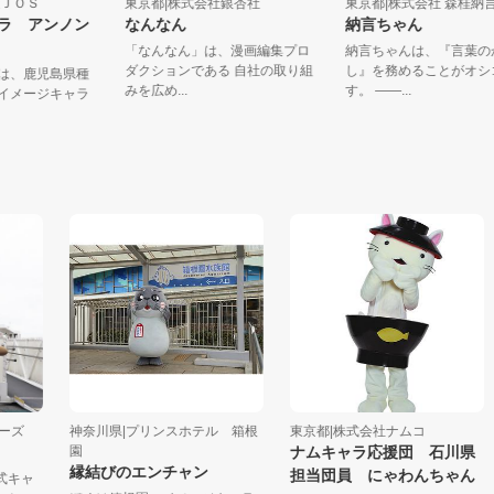
式会社ＪＯＳ
東京都|株式会社銀杏社
東京都|株式会社 森
キャラ アンノン
なんなん
納言ちゃん
「なんなん」は、漫画編集プロ
納言ちゃんは、『言
ダクションである 自社の取り組
し』を務めることが
ゃんは、鹿児島県種
みを広め...
す。 ――...
芋のイメージキャラ
..
神奈川県|プリンスホテル 箱根
東京都|株式会社ナムコ
東
園
ナムキャラ応援団 石川県
縁結びのエンチャン
担当団員 にゃわんちゃん
ャ