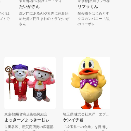
桂納言
東京都|株式会社エー・ティ...
東京都|品川リフラ株式会社
たいがさん
リフラくん
葉のかけは
虎ノ門にあるAT-X社内に住み始
耐火物をはじめとするセラミ
オシゴトで
めた虎ノ門生まれのトラ”たいが
クスカンパニー「品川リフラ
さん...
のコーポレ...
京都|用賀商店街振興組合
埼玉県|株式会社東洋 エブ...
東京都|株式
よっきー／よっきーじぃ
ケンイチ君
モッフル
世田谷区、用賀商店街の広報部
「埼玉県一の企業」を目指して
１０月か