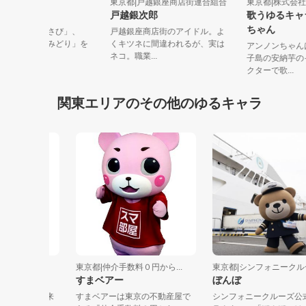
京都|奥多摩町
東京都|戸越銀座商店街連合組合
東京都|株
わさぴー
戸越銀次郎
歌うゆる
ちゃん
多摩町の特産「わさび」、
戸越銀座商店街のアイドル。よ
清流」、「豊かなみどり」を
くキツネに間違われるが、実は
アンノンち
メージし、...
ネコ。職業...
子島の安納
クターで歌.
関東エリアのその他のゆるキャラ
東京都|仲介手数料０円から...
東京都|シンフォニークルーズ
すまベアー
ぼんぼ
牧村の未来
すまベアーは東京の不動産屋で
シンフォニークルーズ公式キ