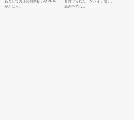
としてお店のお手伝いやPRを
名付けられた「ケンイチ君」。
る、遊園
んばっ...
鳥の中でも...
ル「甘城ブリ