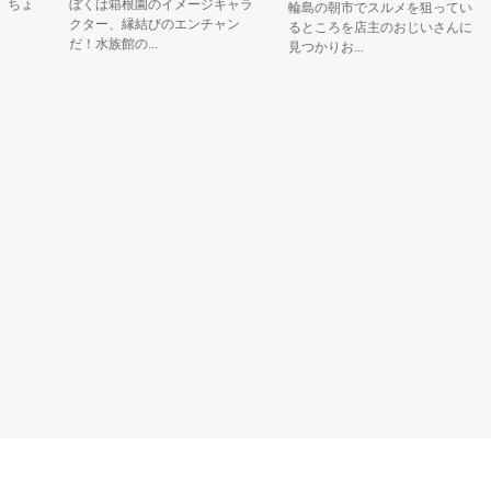
ょ
ぼくは箱根園のイメージキャラ
長
輪島の朝市でスルメを狙ってい
クター、縁結びのエンチャン
が
るところを店主のおじいさんに
だ！水族館の...
見つかりお...