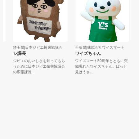
埼玉県|日本ジビエ振興協議会
千葉県|株式会社ワイズマート
東
シ課長
ワイズちゃん
ね
。
ジビエのおいしさを知ってもら
ワイズマート50周年とともに突
遠
か
うために日本ジビエ振興協議会
如現れたワイズちゃん。ぱっと
ら
の広報課長...
見はうさ...
伝