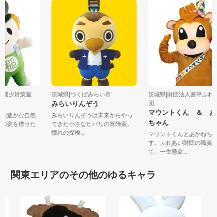
人口減少対策室
茨城県|つくばみらい市
茨城県|財団法人茜平ふ
け
みらいりんぞう
団
マウントくん ＆ 
市の豊かな自然
みらいりんぞうは未来からやっ
ちゃん
犬の姿を借りた
てきた小さなヒバリの冒険家。
憧れの探検...
マウントくんとあかねち
す。ふれあい財団の職員
て、一生懸命...
関東エリアのその他のゆるキャラ