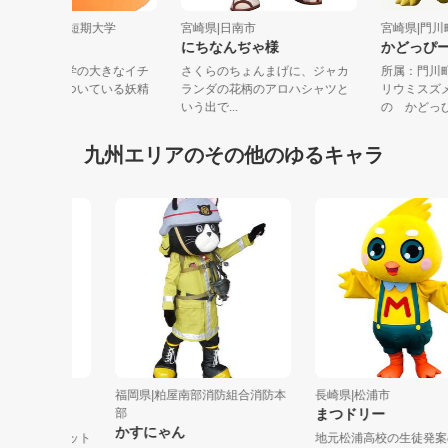
宮崎県|宮崎学園短期大学
宮崎県|日南市
宮崎県|
しのぽん
にちなんぢゃ様
かどっ
宮崎学園短期大学の大きなイチ
さくらのちょんまげに、ジャカ
所属：
ョウの木に棲みついている妖精
ランダの花柄のアロハシャツと
リウミ
の『しのぽ...
いう出で...
の かど
九州エリアのその他のゆるキャラ
ックス９
福岡県|粕屋南部消防組合消防本
長崎県|松浦市
部
まつドリー
かすにゃん
９のマスコット
地元松浦高校の生徒発案の