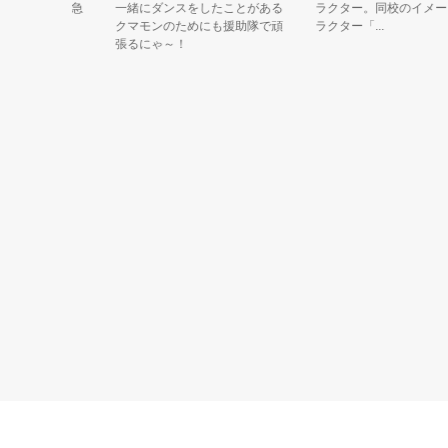
まわりの緊急
一緒にダンスをしたことがある
ラクター。同校のイメージ
クマモンのためにも援助隊で頑
ラクター「...
張るにゃ～！