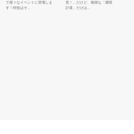
て様々なイベントに登場しま
意！…だけど、複雑な「感情の
智城（き
す！特技はそ...
計算」だけは...
PRするた.