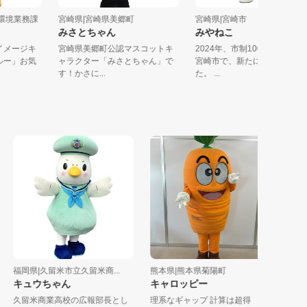
境部環境業務課
宮崎県|宮崎県美郷町
宮崎県|宮崎市
みさとちゃん
みやねこ
削減イメージキ
宮崎県美郷町公認マスコットキ
2024年、市制100周年を
コガルー」お気
ャラクター「みさとちゃん」で
宮崎市で、新たに誕生し
す！かさに...
た。 ...
福岡県|久留米市立久留米商...
熊本県|熊本県菊陽町
熊本県|
キュウちゃん
キャロッピー
ころう
久留米商業高校の広報部長とし
理系なギャップ 計算は超得
ボクは、