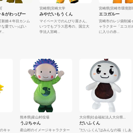
門川町
宮崎県|宮崎大学
宮崎県|宮崎市環
ぴー＆がわっぴー
みやだいもうくん
エコガルー
門川町新婚４年目カンム
マイペースでのんびり屋さん、
宮崎市のレジ袋
スズメな愛でいっぱい
いつでもプラス思考の、国立大
ャラクター「エ
っぴ...
学法人宮崎...
に入りの赤...
熊本県|産山村役場
大分県|社会福祉法人大分県...
うぶちゃん
だいふくん
キャ
産山村のイメージキャラクター
”だいふくん”はみんなの福（しあ