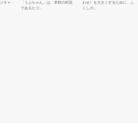
キャ
「うぶちゃん」は、本村の村花
わせ）を大きくするために、ふ
であるヒゴ...
くしの...