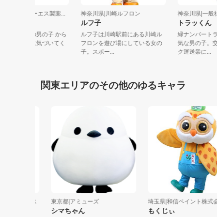
奈川県|ジェーピーエス製薬...
神奈川県|川崎ルフロン
神奈川県|一
ジェイくん
ルフ子
トラッく
漢方が大好きな鹿の男の子 から
ルフ子は川崎駅前にある川崎ル
緑ナンバ
だとこころの不調に気づいてく
フロンを遊び場にしている女の
気な男の
ます ...
子。スポー...
ク運送業に.
関東エリアのその他のゆるキャラ
ーサーカス
東京都|アミューズ
埼玉県|和信ペイント株式会社
シマちゃん
もくじぃ