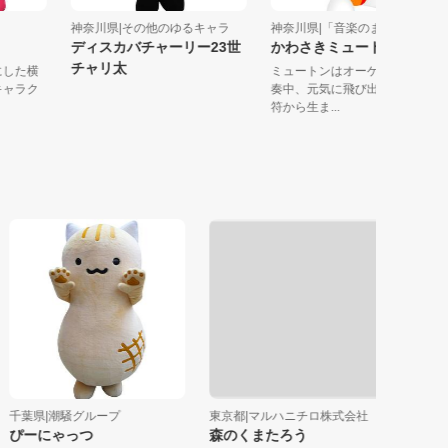
区
神奈川県|その他のゆるキャラ
神奈川県|「音楽のまち・かわ.
ディスカバチャーリー23世
かわさきミュートン
チャリ太
ーフにした横
ミュートンはオーケストラ
ットキャラク
奏中、元気に飛び出してき
符から生ま...
葉県|潮騒グループ
東京都|マルハニチロ株式会社
茨城県|河
ぴーにゃっつ
森のくまたろう
かわち丸