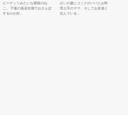
ーナッツみたいな模様のね
占いの森にコックのパパとお料
顔が「お米
。 千葉の落花生畑でおさんぽ
理上手のママ、そしてお友達と
ん」、腰に
るのが好...
住んでいる...
ト」で描かれ