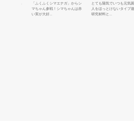
界一謎があ
「ふくふくシマエナガ」からシ
とても陽気でいつも元気困っ
京ミステリ
マちゃん参戦！シマちゃんは赤
人をほっとけないタイプ遊び
い実が大好...
研究材料と...