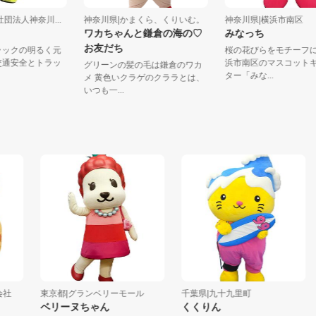
般社団法人神奈川...
神奈川県|かまくら、くりいむ。
神奈川県|横浜市南
ん
ワカちゃんと鎌倉の海の♡
みなっち
お友だち
ートラックの明るく元
桜の花びらをモチ
子。交通安全とトラッ
浜市南区のマスコ
グリーンの髪の毛は鎌倉のワカ
..
ター「みな...
メ 黄色いクラゲのクララとは、
いつも一...
東京都|グランベリーモール
千葉県|九十九里町
千
ベリーヌちゃん
くくりん