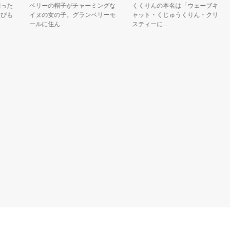
た
ベリーの帽子がチャーミングな
くくりんの本名は「ウェーブキ
ピ
も
イヌの女の子。グランベリーモ
ャット・くじゅうくりん・クリ
こ
ールに住ん...
スティーに...
す